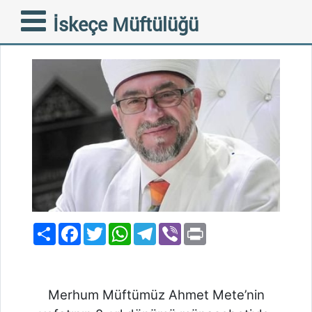
DUYURU VE DAVET
İskeçe Müftülüğü
09-07-2024
Paylaş
Facebook
Twitter
WhatsApp
Telegram
Viber
Print
Merhum Müftümüz Ahmet Mete’nin