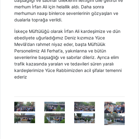
başsağlığı ve sabırlar dileklerini ilettiğini dile getirdi ve
merhum İrfan Ali için helallik aldı. Daha sonra
merhumun naaşı binlerce sevenlerinin gözyaşları ve
dualarla toprağa verildi.
İskeçe Müftülüğü olarak İrfan Ali kardeşimize ve dün
ebediyete uğurladığımız Deniz kızımıza Yüce
Mevlâ’dan rahmet niyaz eder, başta Müftülük
Personelimiz Ali Ferhat’a, yakınlarına ve bütün
sevenlerine başsağlığı ve sabırlar dileriz. Ayrıca elim
trafik kazasında yaralan ve tedavileri süren yaralı
kardeşlerimize Yüce Rabbimizden acil şifalar temenni
ederiz