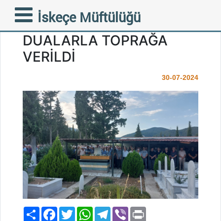
İRFAN ALİ KARDEŞİMİZ
İskeçe Müftülüğü
GÖZYAŞLARI VE
DUALARLA TOPRAĞA
VERİLDİ
30-07-2024
Paylaş
Facebook
Twitter
WhatsApp
Telegram
Viber
Print