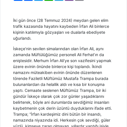
İki gün önce (28 Temmuz 2024) meydan gelen elim
trafik kazasında hayatını kaybeden İrfan Ali binlerce
kişinin katılımıyla gözyaşları ve dualarla ebediyete
uğurlandı.
İskeçe’nin sevilen simalarından olan İrfan Ali, aynı
zamanda Müftülüğümüz personeli Ali Ferhat’ın da
eniştesidir. Merhum İrfan Ali’ye son vazifesini yapmak
üzere evinin önünde binlerce kişi toplandı. İkindi
namazını müteakiben evinin önünde düzenlenen
törende Faziletli Müftümüz Mustafa Trampa burada
bulunanlardan da helallik aldı ve kısa bir konuşma
yaptı. Cemaate seslenen Müftümüz Trampa, bir iki
gündür İskeçe olarak çok zor günler yaşadıklarını
belirterek, böyle ani durumlarda sevdiğimiz insanları
kaybetmenin çok derin üzüntü duyduklarını ifade etti.
Trampa; “İrfan kardeşimiz dini bütün bir insandı,
namazında niyazında idi. Herkesin çok sevdiği, güler
yüzlü, kimseye zararı olmayan, yıllardır yaptığı işiyle