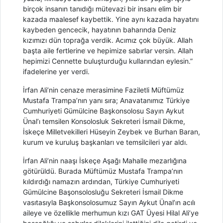
birçok insanın tanıdığı mütevazi bir insanı elim bir
kazada maalesef kaybettik. Yine aynı kazada hayatını
kaybeden gencecik, hayatının baharında Deniz
kızımızı dün toprağa verdik. Acımız çok büyük. Allah
başta aile fertlerine ve hepimize sabırlar versin. Allah
hepimizi Cennette buluşturduğu kullarından eylesin.”
ifadelerine yer verdi.
İrfan Ali’nin cenaze merasimine Faziletli Müftümüz
Mustafa Trampa’nın yanı sıra; Anavatanımız Türkiye
Cumhuriyeti Gümülcine Başkonsolosu Sayın Aykut
Ünal’ı temsilen Konsolosluk Sekreteri İsmail Dikme,
İskeçe Milletvekilleri Hüseyin Zeybek ve Burhan Baran,
kurum ve kuruluş başkanları ve temsilcileri yar aldı.
İrfan Ali’nin naaşı İskeçe Aşağı Mahalle mezarlığına
götürüldü. Burada Müftümüz Mustafa Trampa’nın
kıldırdığı namazın ardından, Türkiye Cumhuriyeti
Gümülcine Başonsolosluğu Sekreteri İsmail Dikme
vasıtasıyla Başkonsolosumuz Sayın Aykut Ünal’ın acılı
aileye ve özellikle merhumun kızı GAT Üyesi Hilal Ali’ye