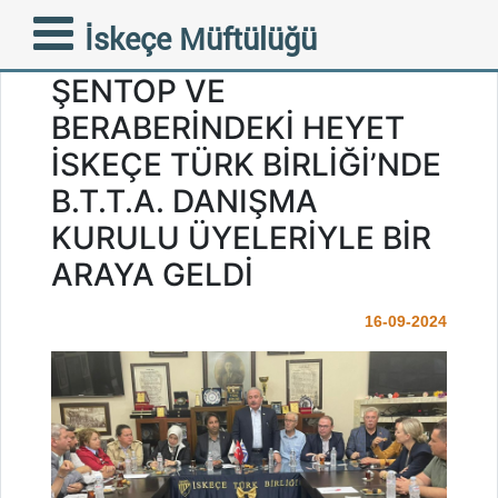
TBMM ESKI BAŞKANI
İskeçe Müftülüğü
PROF. DR. MUSTAFA
ŞENTOP VE
BERABERİNDEKİ HEYET
İSKEÇE TÜRK BİRLİĞİ’NDE
B.T.T.A. DANIŞMA
KURULU ÜYELERİYLE BİR
ARAYA GELDİ
16-09-2024