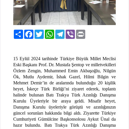
Paylaş
Facebook
Twitter
WhatsApp
Telegram
Viber
Print
15 Eylül 2024 tarihinde Türkiye Büyük Millet Meclisi
Eski Başkanı Prof. Dr. Mustafa Şentop ve milletvekilleri
Özlem Zengin, Muhammed Emin Akbaşoğlu, Nilgün
Ök, Mutlu Aydemir, İshak Gazel, Hilmi Bilgin ve
Mehmet Demir’in de aralarında bulunduğu 20 kişilik
heyet, İskeçe Türk Birliği’ni ziyaret ederek, toplantı
halinde bulunan Batı Trakya Türk Azınlığı Danışma
Kurulu Üyeleriyle bir araya geldi. Misafir heyet,
Danışma Kurulu üyeleriyle görüştü ve azınlığınızın
güncel sorunları hakkında bilgi aldı. Ziyarette Türkiye
Cumhuriyeti Gümülcine Başkonsolosu Aykut Ünal da
hazır bulundu. Batı Trakya Türk Azınlığı Danışma