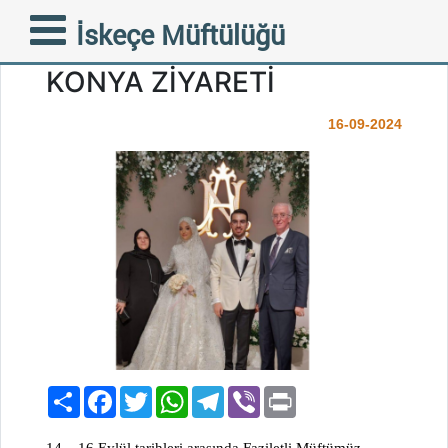
FAZİLETLİ MÜFTÜMÜZ
İskeçe Müftülüğü
MUSTAFA TRAMPA’NIN
KONYA ZİYARETİ
16-09-2024
Paylaş
Facebook
Twitter
WhatsApp
Telegram
Viber
Print
14 – 16 Eylül tarihleri arasında Faziletli Müftümüz