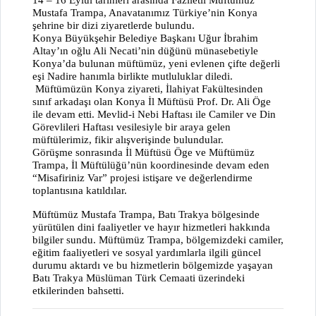
Mustafa Trampa, Anavatanımız Türkiye’nin Konya
şehrine bir dizi ziyaretlerde bulundu.
Konya Büyükşehir Belediye Başkanı Uğur İbrahim
Altay’ın oğlu Ali Necati’nin düğünü münasebetiyle
Konya’da bulunan müftümüz, yeni evlenen çifte değerli
eşi Nadire hanımla birlikte mutluluklar diledi.
Müftümüzün Konya ziyareti, İlahiyat Fakültesinden
sınıf arkadaşı olan Konya İl Müftüsü Prof. Dr. Ali Öge
ile devam etti. Mevlid-i Nebi Haftası ile Camiler ve Din
Görevlileri Haftası vesilesiyle bir araya gelen
müftülerimiz, fikir alışverişinde bulundular.
Görüşme sonrasında İl Müftüsü Öge ve Müftümüz
Trampa, İl Müftülüğü’nün koordinesinde devam eden
“Misafiriniz Var” projesi istişare ve değerlendirme
toplantısına katıldılar.
Müftümüz Mustafa Trampa, Batı Trakya bölgesinde
yürütülen dini faaliyetler ve hayır hizmetleri hakkında
bilgiler sundu. Müftümüz Trampa, bölgemizdeki camiler,
eğitim faaliyetleri ve sosyal yardımlarla ilgili güncel
durumu aktardı ve bu hizmetlerin bölgemizde yaşayan
Batı Trakya Müslüman Türk Cemaati üzerindeki
etkilerinden bahsetti.