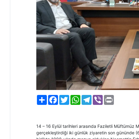
Paylaş
Facebook
Twitter
WhatsApp
Telegram
Viber
Print
14 – 16 Eylül tarihleri arasında Faziletli Müftümü
gerçekleştirdiği iki günlük ziyaretin son gününde (6