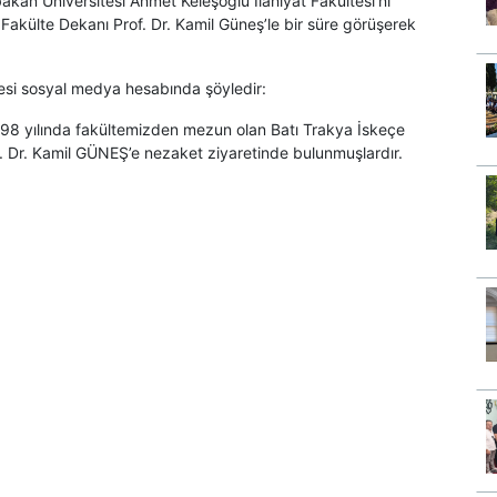
akan Üniversitesi Ahmet Keleşoğlu İlahiyat Fakültesi’ni
 Fakülte Dekanı Prof. Dr. Kamil Güneş’le bir süre görüşerek
kültesi sosyal medya hesabında şöyledir:
1998 yılında fakültemizden mezun olan Batı Trakya İskeçe
Dr. Kamil GÜNEŞ’e nezaket ziyaretinde bulunmuşlardır.