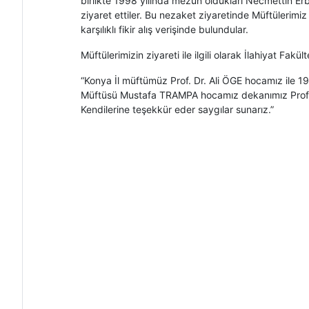
birlikte 1998 yılında mezun oldukları Necmettin Erb
ziyaret ettiler. Bu nezaket ziyaretinde Müftülerimiz
karşılıklı fikir alış verişinde bulundular.
Müftülerimizin ziyareti ile ilgili olarak İlahiyat Fa
“Konya İl müftümüz Prof. Dr. Ali ÖGE hocamız ile 
Müftüsü Mustafa TRAMPA hocamız dekanımız Prof. 
Kendilerine teşekkür eder saygılar sunarız.”