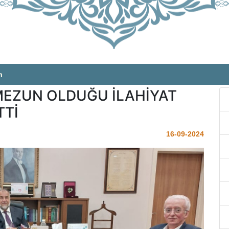
m
MEZUN OLDUĞU İLAHİYAT
TTİ
16-09-2024