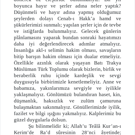
boyunca hayır ve şerler adına neler yaptık?
Düşünmeli ve hayır adına yapmış olduğumuz
şeylerden dolayı Cenab-ı Hakk’a hamd ve
şükürlerimizi sunmalı; yapılan şerler için de tevbe
ve istiğfarda bulunmalıyız. Gelecek günlerin
plânlamasını yaparak bundan sonraki hayatımızı
daha iyi değerlendirecek adımlar atmalıyız.
İnsanlığa akl-ı selimin hakim olması, savaşların
bitip barışın hakim olması için dualar etmeliyiz.
Özellikle azınlık olarak yaşayan Batı Trakya
Müslüman Türk Toplumu olarak bizlerin, birlik ve
beraberlik ruhu içinde kardeşlik ve sevgi
duygusuyla birbirimizle kenetlemeliyiz. Anne ve
babamıza, yakınlarımıza sevgiyle ve iyilikle
yaklaşmalıyız. Gönlümüzü bulandıran haset, kin,
düşmanlık, haksızlık ve zulüm çamuruna
bulaşmaktan sakınmalıyız. Gönüllerimizde iyilik,
fazilet ve bilgi ışığını yakmalıyız. Kalplerimiz bu
güzel duygularla dolsun.
Şu bilinmelidir ki; Allah’u Teâlâ Kur’an-ı
Kerim’de Ra’d sûresinin 28’nci âyetinde;