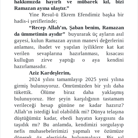
hakkımızda hayırlı ve mübarek kıl, bizi
Ramazan ayına ulaştır.”
Yine Resul-ü Ekrem Efendimiz başka bir
hadis-i şeriflerinde;
“Recep Allah’ın, Şaban benim, Ramazan
da ümmetimin ayıdır”
buyurarak üç ayların asıl
gayesi, kulun Ramazan ayının manevi değerlerini
anlaması, ibadet ve yapılan iyiliklere kat kat
verilen sevaplarına hazırlanması, kısacası
kulluğun zirve yaptığı o aya kendini
hazırlamasıdır.
Aziz Kardeşlerim,
2024 yılını tamamlayıp 2025 yeni yılına
girmiş bulunuyoruz. Ömrümüzden bir yılı daha
tükettik. Ölüme biraz daha yaklaşmış
bulunuyoruz. Her şeyin karşılığının tastamam
verileceği hesap gününe ne kadar hazırız?
Allah’ın istediği kul olabildik mi? Dünya telaşına
düştüğümüz kadar, ebedi hayatın kaygısını da
taşıdık mı?
Bu anlamda, kendimizi sorgulayıp
nefis muhasebelerimizi yapmalı ve özümüze
dönerek öz eleştiride bulunmalıyız. Bir yıl