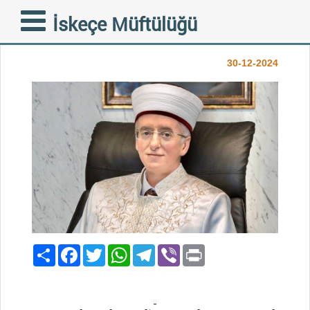
ÜÇ AYLAR VE REGAİB
İskeçe Müftülüğü
KANDİLİ
30-12-2024
Paylaş
Facebook
Twitter
WhatsApp
Telegram
Viber
Print