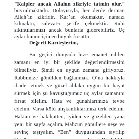
"Kalpler ancak Allahın zikriyle tatmin olur."
buyrulmaktadır. Dolayısıyla, her derde derman
Allah’ın zikridir, Kur’an okumaktır, namazı
kılmaktır, salevat-ı şerife çekmektir. Ruhi
sıkıntılarımızı ancak bunlarla giderebiliriz. Üç
aylar bunun için en büyük fırsattır.
Değerli Kardeşlerim,
Bu geçici dünyada bize emanet edilen
zamanı en iyi bir şekilde değerlendirmesini
bilmeliyiz. Şimdi en uygun zamana giriyoruz.
Rabbimize gönülden bağlanmak, O’na hakkıyla
ibadet etmek ve güzel ahlaka uygun bir hayat
sürmek için şu kavuştuğumuz üç aylar zamanını
fırsat bilelim. Hata ve günahlarımıza tevbe
edelim. Varsa kötü alışkanlıklarımızı terk edelim.
Haktan ve hakikatten, iyiden ve güzelden yana
yeni bir sayfa açalım. Mahzun gönüllere neşe ve
sevinç taşıyalım. “Ben” duygusundan sıyrılıp