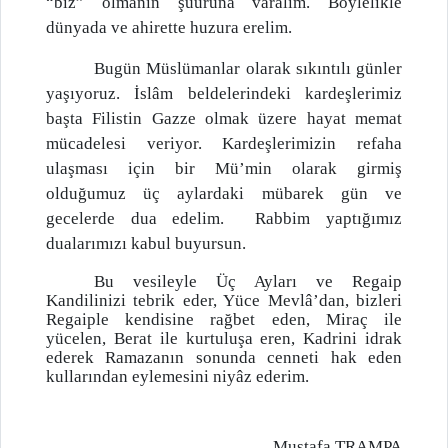
“biz” olmanın şuuruna varalım. Böylelikle
dünyada ve ahirette huzura erelim.
Bugün Müslümanlar olarak sıkıntılı günler
yaşıyoruz. İslâm beldelerindeki kardeşlerimiz
başta Filistin Gazze olmak üzere hayat memat
mücadelesi veriyor. Kardeşlerimizin refaha
ulaşması için bir Mü’min olarak girmiş
olduğumuz üç aylardaki mübarek gün ve
gecelerde dua edelim. Rabbim yaptığımız
dualarımızı kabul buyursun.
Bu vesileyle Üç Ayları ve Regaip
Kandilinizi tebrik eder, Yüce Mevlâ’dan, bizleri
Regaiple kendisine rağbet eden, Miraç ile
yücelen, Berat ile kurtuluşa eren, Kadrini idrak
ederek Ramazanın sonunda cenneti hak eden
kullarından eylemesini niyâz ederim.
Mustafa TRAMPA