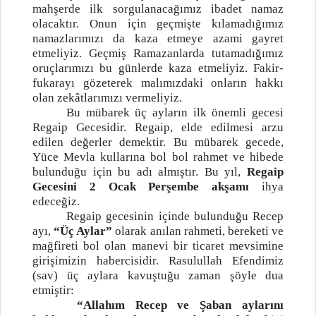
mahşerde ilk sorgulanacağımız ibadet namaz
olacaktır. Onun için geçmişte kılamadığımız
namazlarımızı da kaza etmeye azami gayret
etmeliyiz. Geçmiş Ramazanlarda tutamadığımız
oruçlarımızı bu günlerde kaza etmeliyiz. Fakir-
fukarayı gözeterek malımızdaki onların hakkı
olan zekâtlarımızı vermeliyiz.
Bu mübarek üç ayların ilk önemli gecesi
Regaip Gecesidir. Regaip, elde edilmesi arzu
edilen değerler demektir. Bu mübarek gecede,
Yüce Mevla kullarına bol bol rahmet ve hibede
bulunduğu için bu adı almıştır. Bu yıl,
Regaip
Gecesini 2 Ocak Perşembe akşamı
ihya
edeceğiz.
Regaip gecesinin içinde bulunduğu Recep
ayı,
“Üç Aylar”
olarak anılan rahmeti, bereketi ve
mağfireti bol olan manevi bir ticaret mevsimine
girişimizin habercisidir. Rasulullah Efendimiz
(sav) üç aylara kavuştuğu zaman şöyle dua
etmiştir:
“Allahım Recep ve Şaban aylarını