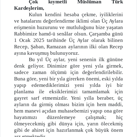
Çok kıymetli Müslüman Türk
Kardeşlerim,
Kulun kendini hesaba çekme, iyiliklerini
ve hatalarını değerlendirme iklimi olan Üç Aylara
erişmenin huzurunu ve mutluluğunu bize yaşatan
Rabbimize hamd-ü senâlar olsun. Çarşamba günü
1 Ocak 2025 tarihinde Üç Aylar olarak bilinen
Recep, Şaban, Ramazan aylarının ilki olan Recep
ayına kavuşmuş bulunuyoruz.
Bu yıl Üç aylar, yeni senenin ilk gününe
denk geliyor. Dinimize göre yeni yıla girmek,
sadece zaman ölçümü için değerlendirilebilir.
Buna göre, yeni bir yıla girerken önemi, eski yılda
yapıp edemediklerimizi yeni yılda iyi bir
planlama ile eksiklerimizi tamamlamak için
gayret sarf etmemizdir. Yeni yılla beraber, üç
ayların da girmiş olması bizim için hem maddi,
hem manevi açıdan muhasebemizi yapıp ona göre
hayatımızı düzenlemeye çalışmak; hiç
ölmeyecekmiş gibi dünya için, yarın ölecekmiş
gibi de ahiret için hazırlanmak çok büyük önem
arz etmektedir.