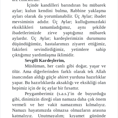
İçinde kandilleri barındıran bu mübarek
aylar; kulun kendini bulma, Rabbine yaklaşma
ayları olarak da yorumlanabilir. Üç Aylar; ibadet
mevsiminin adıdır. Üç Aylar; kulluğumuzdaki
eksiklikleri tamamladığımız, aynı şekilde
ibadetlerimizde zirve yaptığımız mübarek
aylardır. Üç Aylar; kardeşlerimizin durumunu
düşündüğümüz, hastalarımızı ziyaret ettiğimiz,
fakirleri sevindirdiğimiz, yetimlere sahip
çıktığımız yardımlaşma iklimidir.
Sevgili Kardeşlerim,
Müslüman, her canlı gibi doğar, yaşar ve
ölür. Ama diğerlerinden farklı olarak tek Allah
inancından aldığı güçle ahiret yurduna hazırlıklar
yapar. Bu hazırlıklarda aksaklığı ve eksikliği olan
hepimiz için de üç aylar bir fırsattır.
Peygamberimiz (s.a.s.)’in de buyurduğu
gibi, dinimizin direği olan namaza daha çok önem
vermeli ve her vakit namazımızı kılmalıyız.
Namazı hayatımızda olmazsa olmazların arasına
katmalıyız. Unutmayalım; kıyamet gününde