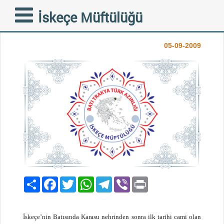
OKÇULAR CAMİİ
İskeçe Müftülüğü
KUNDAKLANDI
05-09-2009
Paylaş
Facebook
Twitter
WhatsApp
Telegram
Viber
Print
İskeçe’nin Batısında Karasu nehrinden sonra ilk tarihi cami olan