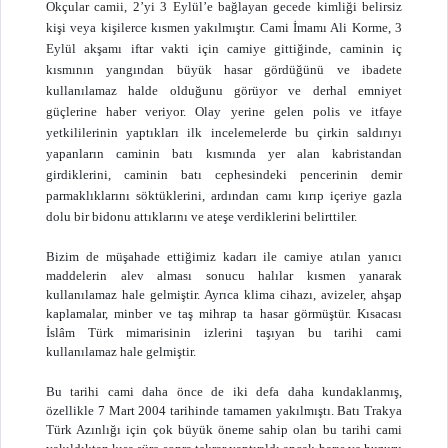
Okçular camii, 2’yi 3 Eylül’e bağlayan gecede kimliği belirsiz
kişi veya kişilerce kısmen yakılmıştır. Cami İmamı Ali Korme, 3
Eylül akşamı iftar vakti için camiye gittiğinde, caminin iç
kısmının yangından büyük hasar gördüğünü ve ibadete
kullanılamaz halde olduğunu görüyor ve derhal emniyet
güçlerine haber veriyor. Olay yerine gelen polis ve itfaye
yetkililerinin yaptıkları ilk incelemelerde bu çirkin saldırıyı
yapanların caminin batı kısmında yer alan kabristandan
girdiklerini, caminin batı cephesindeki pencerinin demir
parmaklıklarını söktüklerini, ardından camı kırıp içeriye gazla
dolu bir bidonu attıklarını ve ateşe verdiklerini belirttiler.
Bizim de müşahade ettiğimiz kadarı ile camiye atılan yanıcı
maddelerin alev alması sonucu halılar kısmen yanarak
kullanılamaz hale gelmiştir. Ayrıca klima cihazı, avizeler, ahşap
kaplamalar, minber ve taş mihrap ta hasar görmüştür. Kısacası
İslâm Türk mimarisinin izlerini taşıyan bu tarihi cami
kullanılamaz hale gelmiştir.
Bu tarihi cami daha önce de iki defa daha kundaklanmış,
özellikle 7 Mart 2004 tarihinde tamamen yakılmıştı. Batı Trakya
Türk Azınlığı için çok büyük öneme sahip olan bu tarihi cami