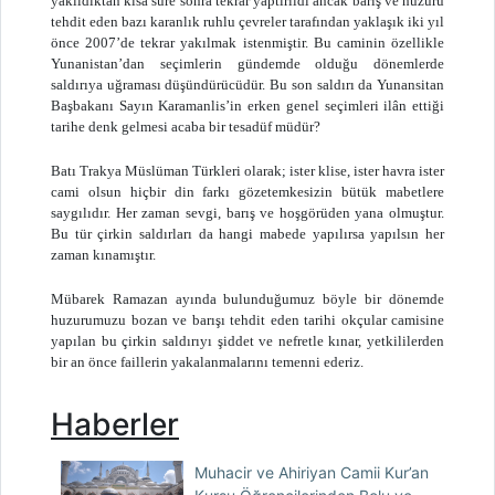
yakıldıktan kısa süre sonra tekrar yaptırıldı ancak barış ve huzuru
tehdit eden bazı karanlık ruhlu çevreler tarafından yaklaşık iki yıl
önce 2007’de tekrar yakılmak istenmiştir. Bu caminin özellikle
Yunanistan’dan seçimlerin gündemde olduğu dönemlerde
saldırıya uğraması düşündürücüdür. Bu son saldırı da Yunansitan
Başbakanı Sayın Karamanlis’in erken genel seçimleri ilân ettiği
tarihe denk gelmesi acaba bir tesadüf müdür?
Batı Trakya Müslüman Türkleri olarak; ister klise, ister havra ister
cami olsun hiçbir din farkı gözetemkesizin bütük mabetlere
saygılıdır. Her zaman sevgi, barış ve hoşgörüden yana olmuştur.
Bu tür çirkin saldırları da hangi mabede yapılırsa yapılsın her
zaman kınamıştır.
Mübarek Ramazan ayında bulunduğumuz böyle bir dönemde
huzurumuzu bozan ve barışı tehdit eden tarihi okçular camisine
yapılan bu çirkin saldırıyı şiddet ve nefretle kınar, yetkililerden
bir an önce faillerin yakalanmalarını temenni ederiz.
Haberler
Muhacir ve Ahiriyan Camii Kur’an