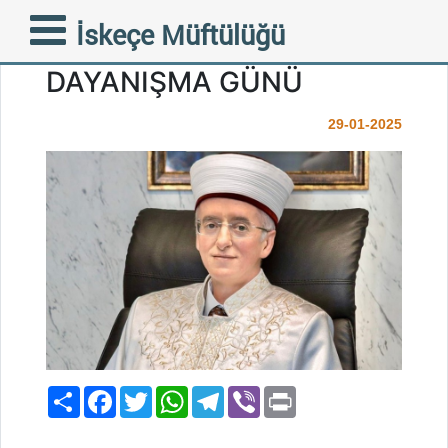
29 OCAK MİLLİ DİRENİŞ
İskeçe Müftülüğü
VE TOPLUMSAL
DAYANIŞMA GÜNÜ
29-01-2025
Paylaş
Facebook
Twitter
WhatsApp
Telegram
Viber
Print