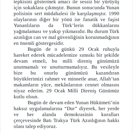
tepkisini göstermek amacı ile sessiz bir yürüyüş
için sokaklara çıkmıştır. Bunun sonucunda Yunan
polisinin sert müdahalesi ile karşılaşmıştır. 1990
olaylarının diğer bir yönü ise fanatik ve faşist
Yunanlıların da Türk’lerin dükkanlarını
yağmalaması ve yakıp yıkmasıdır. Bu durum Türk
azınlığın can ve mal güvenliğinin korunmadığının
en önemli göstergesidir.
Bugün de o günkü 29 Ocak ruhuyla
hareket ederek mücadelemize sımsıkı bir şekilde
devam etmeli, bu milli direniş günümüzü
unutmamalı ve unutturmamalıyız. Bu vesileyle
bize bu onurlu günümüzü kazandıran
büyüklerimizi rahmet ve minnetle anar, Allah’tan
makamların yüce, mekânlarının cennet olmasını
niyaz ederim. 29 Ocak Milli Direniş Günümüz
kutlu olsun.
Bugün de devam eden Yunan Hükümeti’nin
haksız uygulamalarına “Dur” diyerek, her yerde
ve her alanda demokrasinin kuralları
çerçevesinde Batı Trakya Türk Azınlığının hakkı
olanı talep ediyoruz.