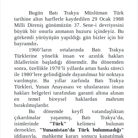
Bugün Batı Trakya Müslüman Türk
tarihine altın harflerle kaydedilen 29 Ocak 1988
Milli Direniş günümüzün 37. Sene-i devriyesini
büyük bir onurla anmanın huzuru içindeyiz. Bu
görkemli yürüyüşün yapıldığı gün bizler için bir
bayramdır
.
1960’ların ortalarında Batı Trakya
Türklerine yönelik insan ve azınlık hakları
ihlallerinin başladığı dönemdir. Bu dönemden
sonra, özellikle 1970’li yıllarda artan baskı süreci
ile 1980’lere gelindiğinde dayanılmaz bir noktaya
varılmıştır. Bu yıllar zarfında Batı Trakya
Türkleri, Yunan Anayasası ve uluslararası insan
hakları belgeleri tarafından garanti altına alınan
en temel bireysel haklardan mahrum
bırakılmışlardır.
Bu dönemde keyfî vatandaşlıktan
çıkarılmalar yaşanmış, Batı Trakya’da,
isimlerinde
"Türk"
kelimesi bulunan
dernekler,
"Yunanistan’da Türk bulunmadığı"
iddiasıyla, mahkeme kararı sonucu kapatılmak