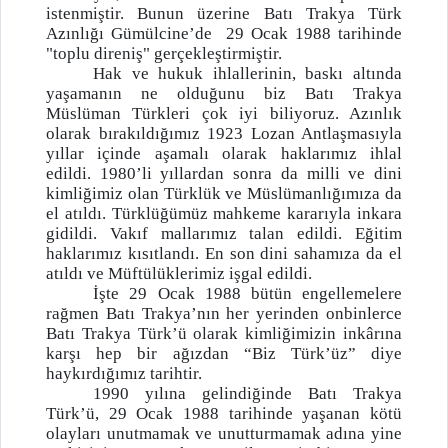
istenmiştir. Bunun üzerine Batı Trakya Türk
Azınlığı Gümülcine’de 29 Ocak 1988 tarihinde
"toplu direniş" gerçekleştirmiştir.
Hak ve hukuk ihlallerinin, baskı altında
yaşamanın ne olduğunu biz Batı Trakya
Müslüman Türkleri çok iyi biliyoruz. Azınlık
olarak bırakıldığımız 1923 Lozan Antlaşmasıyla
yıllar içinde aşamalı olarak haklarımız ihlal
edildi. 1980’li yıllardan sonra da milli ve dini
kimliğimiz olan Türklük ve Müslümanlığımıza da
el atıldı. Türklüğümüz mahkeme kararıyla inkara
gidildi. Vakıf mallarımız talan edildi. Eğitim
haklarımız kısıtlandı. En son dini sahamıza da el
atıldı ve Müftülüklerimiz işgal edildi.
İşte 29 Ocak 1988 bütün engellemelere
rağmen Batı Trakya’nın her yerinden onbinlerce
Batı Trakya Türk’ü olarak kimliğimizin inkârına
karşı hep bir ağızdan “Biz Türk’üz” diye
haykırdığımız tarihtir.
1990 yılına gelindiğinde Batı Trakya
Türk’ü, 29 Ocak 1988 tarihinde yaşanan kötü
olayları unutmamak ve unutturmamak adına yine