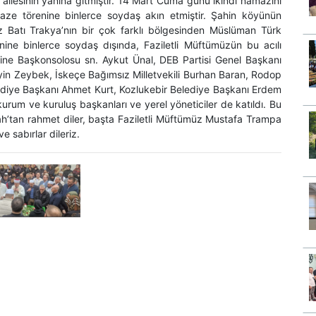
 ailesinin yanına gitmiştir. 14 Mart Cuma günü ikindi namazını
aze törenine binlerce soydaş akın etmiştir. Şahin köyünün
 Batı Trakya’nın bir çok farklı bölgesinden Müslüman Türk
ine binlerce soydaş dışında, Faziletli Müftümüzün bu acılı
ne Başkonsolosu sn. Aykut Ünal, DEB Partisi Genel Başkanı
eyin Zeybek, İskeçe Bağımsız Milletvekili Burhan Baran, Rodop
lediye Başkanı Ahmet Kurt, Kozlukebir Belediye Başkanı Erdem
rum ve kuruluş başkanları ve yerel yöneticiler de katıldı. Bu
ah’tan rahmet diler, başta Faziletli Müftümüz Mustafa Trampa
e sabırlar dileriz.