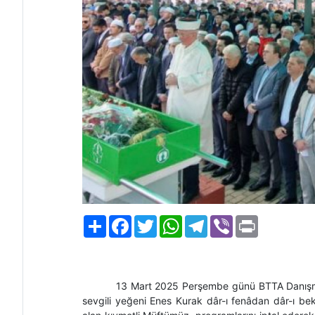
Paylaş
Facebook
Twitter
WhatsApp
Telegram
Viber
Print
13 Mart 2025 Perşembe günü BTTA Danışma
sevgili yeğeni Enes Kurak dâr-ı fenâdan dâr-ı bekây