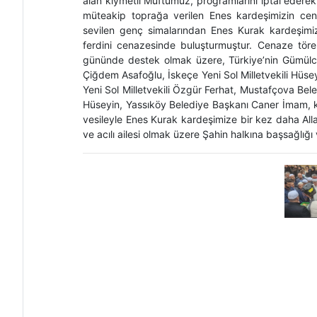
alan kıymetli Müftümüz, programlarını iptal ederek
müteakip toprağa verilen Enes kardeşimizin cen
sevilen genç simalarından Enes Kurak kardeşimiz
ferdini cenazesinde buluşturmuştur. Cenaze tören
gününde destek olmak üzere, Türkiye’nin Gümülci
Çiğdem Asafoğlu, İskeçe Yeni Sol Milletvekili Hüs
Yeni Sol Milletvekili Özgür Ferhat, Mustafçova Be
Hüseyin, Yassıköy Belediye Başkanı Caner İmam, ku
vesileyle Enes Kurak kardeşimize bir kez daha All
ve acılı ailesi olmak üzere Şahin halkına başsağlığı v