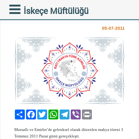
MURSALLI VE EMİRLER’DE
İskeçe Müftülüğü
MAHYA
05-07-2011
Paylaş
Facebook
Twitter
WhatsApp
Telegram
Viber
Print
Mursallı ve Emirler’de gelenksel olarak düzenlen mahya töreni 3
Temmuz 2011 Pazar günü gereçekleşti.