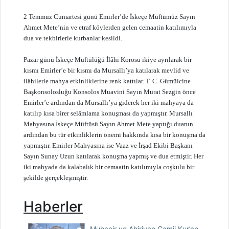
2 Temmuz Cumartesi günü Emirler’de İskeçe Müftümüz Sayın
Ahmet Mete’nin ve etraf köylerden gelen cemaatin katılımıyla
dua ve tekbirlerle kurbanlar kesildi.
Pazar günü İskeçe Müftülüğü İlâhi Korosu ikiye ayrılarak bir
kısmı Emirler’e bir kısmı da Mursallı’ya katılarak mevlid ve
ilâhilerle mahya etkinliklerine renk kattılar. T. C. Gümülcine
Başkonsolosluğu Konsolos Muavini Sayın Murat Sezgin önce
Emirler’e ardından da Mursallı’ya giderek her iki mahyaya da
katılıp kısa birer selâmlama konuşması da yapmıştır. Mursallı
Mahyasına İskeçe Müftüsü Sayın Ahmet Mete yaptığı duanın
ardından bu tür etkinliklerin önemi hakkında kısa bir konuşma da
yapmıştır. Emirler Mahyasına ise Vaaz ve İrşad Ekibi Başkanı
Sayın Sunay Uzun katılarak konuşma yapmış ve dua etmiştir. Her
iki mahyada da kalabalık bir cemaatin katılımıyla coşkulu bir
şekilde gerçekleşmiştir.
Haberler
Muhacir ve Ahiriyan Camii Kur’an