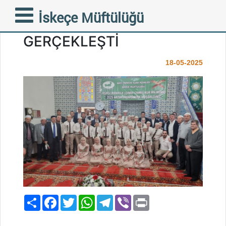
AŞAĞI MAHALLE (ÇINAR)
İskeçe Müftülüğü
HATİMİ COŞKUYLA
GERÇEKLEŞTİ
18-05-2025
Paylaş
Facebook
Twitter
WhatsApp
Telegram
Viber
Print