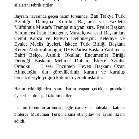
ailelerini tebrik ettiler.
Batı Trakya Türk
Bayram havasında geçen hatim töreninde;
Azınlığı Danışma Kurulu Başkanı ve Faziletli
Müftümüz Mustafa Trampa’nın yanı sıra, Eyalet Başkan
Yardımcısı İrfan Hacıgene, Mustafçova eski Başkanları
Cemil Kabza ve Rıdvan Delihüseyin, Belediye ve
Eyalet Meclis üyeleri, İskeçe Türk Birliği Başkanı
Kerem Abdurrahimoğlu, DEB Partisi Başkan Yardımcısı
Bahri Belço, Azınlık Okulları Encümenler Birliği
Derneği Başkanı Mehmet Duban,
İskeçe Azınlık
Ortaokul – Lisesi Encümen Heyeti Başkanı Ozan
Ahmetoğlu, din görevlilerimiz kurum ve kuruluş
temsilcileriyle yoğun katılımcı yer almışlardır.
Hatim etkinliğinden sonra hatim yapan çocuklar protokol
üyelerine birer gül takdim ettiler.
Hatim töreninin ardından, öğle namazına müteakip, katılan
binlerce Müslüman Türk halkına etli pilav ve ayran ikram
edildi.