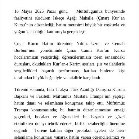
18 Mayıs 2025 Pazar günü Müftülüğümüz bünyesinde
faaliyetini sürdüren İskeçe Aşağı Mahalle (Çınar) Kur’an
Kursu’nun düzenlediği hatim merasimi büyük bir coşkuyla ve
yoğun kalabalığın katılımıyla gerçekleşti.
Çınar Kursu Hatim töreninde Yıldız Uzun ve Cemali
Burbun’nun yönetiminde Çınar Camii Kur’an Kursu
hocalarımızın yetiştirdiği öğrencilerimizin tören esnasındaki
duruşları, okudukları Kur’an-ı Kerim aşırları, şiir ve ilahilerle
sergiledikleri başarılı performans, katılan binlerce kişi
tarafından büyük beğeniyle ve takdirle karşılandı.
Törenin sonunda, Batı Trakya Türk Azınlığı Danışma Kurulu
Başkanı ve Faziletli Müftümüz Mustafa Trampa’nın yaptığı
hatim duası ve selamlama konuşması takip etti. Müftümüz
Trampa konuşmasında; bu hatmin düzenlenmesine emeği
geçenleri, hocaları ve öğrencileri bu başarılı ve güzel
etkinlikten dolayı tebrik ederek, birlik beraberliğin önemine
değindi. Törene katılan diğer protokol üyeleri de birer
selamlama konuşması yaparak hatim yapan öğrencilerimizi ve