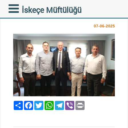
MÜFTÜLÜĞÜMÜZDE
İskeçe Müftülüğü
BAYRAMLAŞMA...
07-06-2025
Paylaş
Facebook
Twitter
WhatsApp
Telegram
Viber
Print