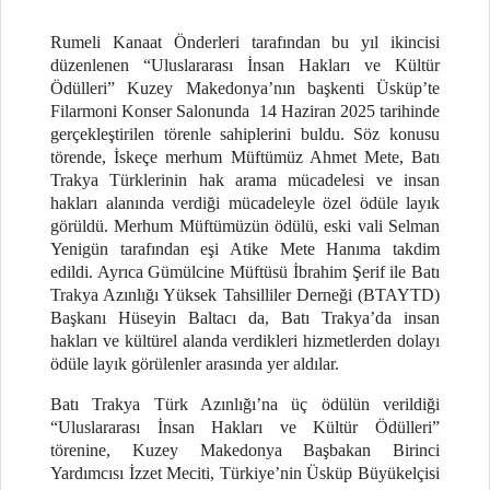
Rumeli Kanaat Önderleri tarafından bu yıl ikincisi
düzenlenen “Uluslararası İnsan Hakları ve Kültür
Ödülleri” Kuzey Makedonya’nın başkenti Üsküp’te
Filarmoni Konser Salonunda 14 Haziran 2025 tarihinde
gerçekleştirilen törenle sahiplerini buldu. Söz konusu
törende, İskeçe merhum Müftümüz Ahmet Mete, Batı
Trakya Türklerinin hak arama mücadelesi ve insan
hakları alanında verdiği mücadeleyle özel ödüle layık
görüldü. Merhum Müftümüzün ödülü, eski vali Selman
Yenigün tarafından eşi Atike Mete Hanıma takdim
edildi. Ayrıca Gümülcine Müftüsü İbrahim Şerif ile Batı
Trakya Azınlığı Yüksek Tahsilliler Derneği (BTAYTD)
Başkanı Hüseyin Baltacı da, Batı Trakya’da insan
hakları ve kültürel alanda verdikleri hizmetlerden dolayı
ödüle layık görülenler arasında yer aldılar.
Batı Trakya Türk Azınlığı’na üç ödülün verildiği
“Uluslararası İnsan Hakları ve Kültür Ödülleri”
törenine, Kuzey Makedonya Başbakan Birinci
Yardımcısı İzzet Meciti, Türkiye’nin Üsküp Büyükelçisi