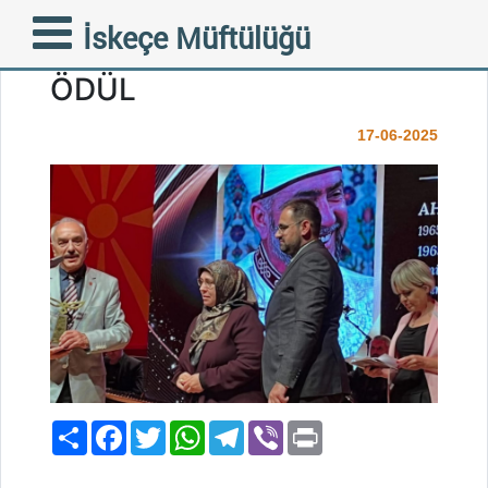
MERHUM MÜFTÜMÜZ
İskeçe Müftülüğü
AHMET METE’YE ÖZEL
ÖDÜL
17-06-2025
Paylaş
Facebook
Twitter
WhatsApp
Telegram
Viber
Print