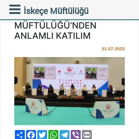
ULUSLARARASI AİLE
İskeçe Müftülüğü
FUARI’NDA İSKEÇE
MÜFTÜLÜĞÜ’NDEN
ANLAMLI KATILIM
01-07-2025
Paylaş
Facebook
Twitter
WhatsApp
Telegram
Viber
Print