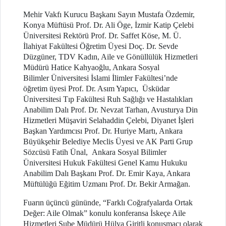
Mehir Vakfı Kurucu Başkanı Sayın Mustafa Özdemir,
Konya Müftüsü Prof. Dr. Ali Öge, İzmir Katip Çelebi
Üniversitesi Rektörü Prof. Dr. Saffet Köse, M. Ü.
İlahiyat Fakültesi Öğretim Üyesi Doç. Dr. Sevde
Düzgüner, TDV Kadın, Aile ve Gönüllülük Hizmetleri
Müdürü Hatice Kahyaoğlu, Ankara Sosyal
Bilimler Üniversitesi İslami İlimler Fakültesi’nde
öğretim üyesi Prof. Dr. Asım Yapıcı, Üsküdar
Üniversitesi Tıp Fakültesi Ruh Sağlığı ve Hastalıkları
Anabilim Dalı Prof. Dr. Nevzat Tarhan, Avusturya Din
Hizmetleri Müşaviri Selahaddin Çelebi, Diyanet İşleri
Başkan Yardımcısı Prof. Dr. Huriye Martı, Ankara
Büyükşehir Belediye Meclis Üyesi ve AK Parti Grup
Sözcüsü Fatih Ünal, Ankara Sosyal Bilimler
Üniversitesi Hukuk Fakültesi Genel Kamu Hukuku
Anabilim Dalı Başkanı Prof. Dr. Emir Kaya, Ankara
Müftülüğü Eğitim Uzmanı Prof. Dr. Bekir Armağan.
Fuarın üçüncü gününde, “Farklı Coğrafyalarda Ortak
Değer: Aile Olmak” konulu konferansa İskeçe Aile
Hizmetleri Şube Müdürü Hülya Giritli konuşmacı olarak