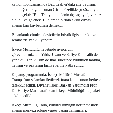
katıldı. Konuşmasında Batı Trakya’daki aile yapısına
dair değerli bilgiler sunan Giritli, özellikle şu sözleriyle
dikkat çekti: “Batı Trakya’da ailenin üç saç ayağı vardır:
din, dil ve gelenek. Bunlardan birinin eksik olması,
ailenin kan kaybetmesi demektir.”
Bu anlamlı cümle, izleyicilerin büyük ilgisini çekti ve
seminerde yankı uyandırdı.
İskeçe Müftülüğü heyetinde ayrıca din
görevlilerimizden Yıldız Uzun ve Safiye Karasalih de
yer aldı. Her iki isim de fuar süresince yürütülen tanıtım,
iletişim ve paylaşım faaliyetlerine katkı sundu.
Kapanış programında, İskeçe Müftüsü Mustafa
Trampa’nın selamları iletilerek fuara katkı sunan herkese
teşekkür edildi. Diyanet İşleri Başkan Yardımcısı Prof.
Dr. Huriye Martı tarafından İskeçe Müftülüğü’ne plaket
takdim edildi.
İskeçe Müftülüğü’nün, kültürel kimliğin korunmasında
ailenin merkezi rolüne vurgu yapan çalışmaları,