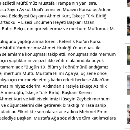
Faziletli Müftümüz Mustafa Trampa’nın yanı sıra,
osu Sayın Aykut Ünal’ı temsilen Muavin Konsolos Adnan
ova Belediyesi Başkanı Ahmet Kurt, İskeçe Türk Birliği
Ortaokul – Lisesi Encümen Heyeti Başkanı Ozan
ı Bahri Belço, din görevlilerimiz ve merhum Müftümüz M.
ğunu yaptığı anma töreni, Ketenlik Kur’an Kursu
 ve Müftü Yardımcımız Ahmet Hraloğlu’nun duası ile
nın selamlama konuşması takip etti. Konuşmasında merhum
n yaptıklarını ve özellikle eğitim alanındaki büyük
yle tamamladı: “Bugün 19. ölüm yıl dönümünü andığımız
 merhum Müftü Mustafa Hilmi Ağa’ya, üç sene önce
kya için mücadele etmiş kadın erkek herkese Allah’tan
masını niyaz ederim. Ardından sırasıyla İskeçe Azınlık
Ahmetoğlu, İskeçe Türk Birliği Başkanı Kerem
Ahmet Kurt ve Milletvekilimiz Hüseyin Zeybek merhum
düşüncelerini dile getirerek bıraktığı mirasa sahip
guladılar. Etkinlikte son olarak aile adına Mehmet Emin
elediye Başkanı Mustafa Ağa söz aldı ve tüm katılımcılara