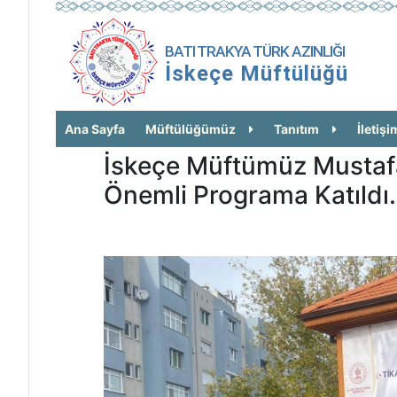
BATI TRAKYA TÜRK AZINLIĞI
İskeçe Müftülüğü
Ana Sayfa
Müftülüğümüz
Tanıtım
İletişi
İskeçe Müftümüz Mustafa
Önemli Programa Katıldı.