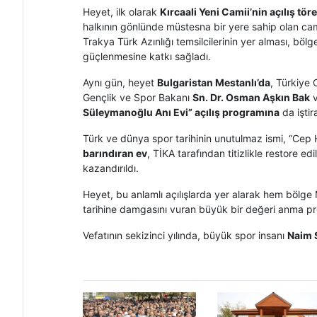
Heyet, ilk olarak
Kırcaali Yeni Camii’nin açılış tör
halkının gönlünde müstesna bir yere sahip olan cami
Trakya Türk Azınlığı temsilcilerinin yer alması, bö
güçlenmesine katkı sağladı.
Aynı gün, heyet
Bulgaristan Mestanlı’da
, Türkiye
Gençlik ve Spor Bakanı
Sn. Dr. Osman Aşkın Bak
v
Süleymanoğlu Anı Evi” açılış programına
da iştira
Türk ve dünya spor tarihinin unutulmaz ismi, “Cep
barındıran ev
, TİKA tarafından titizlikle restore e
kazandırıldı.
Heyet, bu anlamlı açılışlarda yer alarak hem bölg
tarihine damgasını vuran büyük bir değeri anma p
Vefatının sekizinci yılında, büyük spor insanı
Naim 