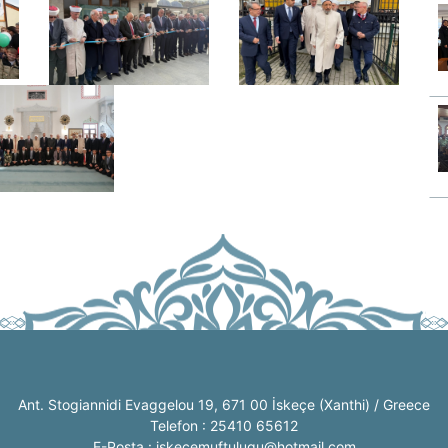
Ant. Stogiannidi Evaggelou 19, 671 00 İskeçe (Xanthi) / Greece
Telefon : 25410 65612
E-Posta : iskecemuftulugu@hotmail.com