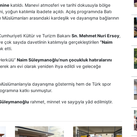
enine
katıldı. Manevi atmosferi ve tarihi dokusuyla bölge
, yoğun katılımla ibadete açıldı. Açılış programında Batı
lge Müslümanları arasındaki kardeşlik ve dayanışma bağlarının
 Cumhuriyeti Kültür ve Turizm Bakanı
Sn. Mehmet Nuri Ersoy
,
e çok sayıda davetlinin katılımıyla gerçekleştirilen
“Naim
k etti.
 Herkülü”
Naim Süleymanoğlu’nun çocukluk hatıralarını
dilerek anı evi olarak yeniden ihya edildi ve geleceğe
e Müslümanlarıyla dayanışma göstermiş hem de Türk spor
rogramına katkı sunmuştur.
Süleymanoğlu
rahmet, minnet ve saygıyla yâd edilmiştir.