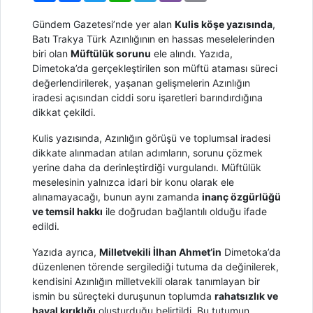
Gündem Gazetesi’nde yer alan
Kulis köşe yazısında
,
Batı Trakya Türk Azınlığının en hassas meselelerinden
biri olan
Müftülük sorunu
ele alındı. Yazıda,
Dimetoka’da gerçekleştirilen son müftü ataması süreci
değerlendirilerek, yaşanan gelişmelerin Azınlığın
iradesi açısından ciddi soru işaretleri barındırdığına
dikkat çekildi.
Kulis yazısında, Azınlığın görüşü ve toplumsal iradesi
dikkate alınmadan atılan adımların, sorunu çözmek
yerine daha da derinleştirdiği vurgulandı. Müftülük
meselesinin yalnızca idari bir konu olarak ele
alınamayacağı, bunun aynı zamanda
inanç özgürlüğü
ve temsil hakkı
ile doğrudan bağlantılı olduğu ifade
edildi.
Yazıda ayrıca,
Milletvekili İlhan Ahmet’in
Dimetoka’da
düzenlenen törende sergilediği tutuma da değinilerek,
kendisini Azınlığın milletvekili olarak tanımlayan bir
ismin bu süreçteki duruşunun toplumda
rahatsızlık ve
hayal kırıklığı
oluşturduğu belirtildi. Bu tutumun,