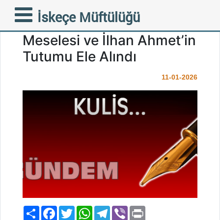
Gündem Gazetesi’ndeki
İskeçe Müftülüğü
Kulis Yazısında Müftülük
Meselesi ve İlhan Ahmet’in
Tutumu Ele Alındı
11-01-2026
Paylaş
Facebook
Twitter
WhatsApp
Telegram
Viber
Print