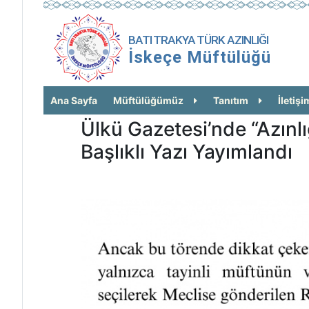
BATI TRAKYA TÜRK AZINLIĞI
İskeçe Müftülüğü
Ana Sayfa
Müftülüğümüz
Tanıtım
İletişi
Ülkü Gazetesi’nde “Azınl
Başlıklı Yazı Yayımlandı