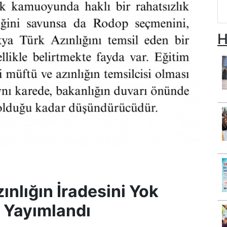
H
ınlığın İradesini Yok
ı Yayımlandı