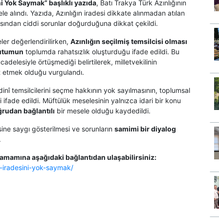
i Yok Saymak” başlıklı yazıda
, Batı Trakya Türk Azınlığının
le alındı. Yazıda, Azınlığın iradesi dikkate alınmadan atılan
sından ciddi sorunlar doğurduğuna dikkat çekildi.
er değerlendirilirken,
Azınlığın seçilmiş temsilcisi olması
 tutumun
toplumda rahatsızlık oluşturduğu ifade edildi. Bu
adelesiyle örtüşmediği belirtilerek, milletvekilinin
t etmek olduğu vurgulandı.
dinî temsilcilerini seçme hakkının yok sayılmasının, toplumsal
 ifade edildi. Müftülük meselesinin yalnızca idari bir konu
oğrudan bağlantılı
bir mesele olduğu kaydedildi.
sine saygı gösterilmesi ve sorunların
samimi bir diyalog
.
amamına aşağıdaki bağlantıdan ulaşabilirsiniz:
n-iradesini-yok-saymak/