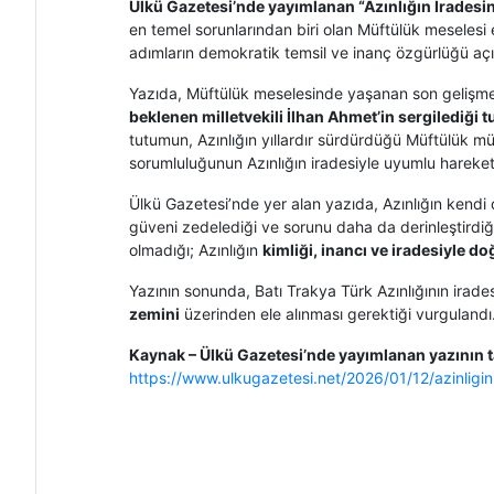
Ülkü Gazetesi’nde yayımlanan “Azınlığın İradesin
en temel sorunlarından biri olan Müftülük meselesi e
adımların demokratik temsil ve inanç özgürlüğü açı
Yazıda, Müftülük meselesinde yaşanan son gelişmel
beklenen milletvekili İlhan Ahmet’in sergilediği
tutumun, Azınlığın yıllardır sürdürdüğü Müftülük müc
sorumluluğunun Azınlığın iradesiyle uyumlu hareke
Ülkü Gazetesi’nde yer alan yazıda, Azınlığın kendi 
güveni zedelediği ve sorunu daha da derinleştirdiği
olmadığı; Azınlığın
kimliği, inancı ve iradesiyle d
Yazının sonunda, Batı Trakya Türk Azınlığının irade
zemini
üzerinden ele alınması gerektiği vurgulandı
Kaynak – Ülkü Gazetesi’nde yayımlanan yazının t
https://www.ulkugazetesi.net/2026/01/12/azinligi