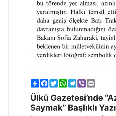
Paylaş
Facebook
Twitter
WhatsApp
Telegram
Viber
Print
Ülkü Gazetesi’nde “Az
Saymak” Başlıklı Yaz