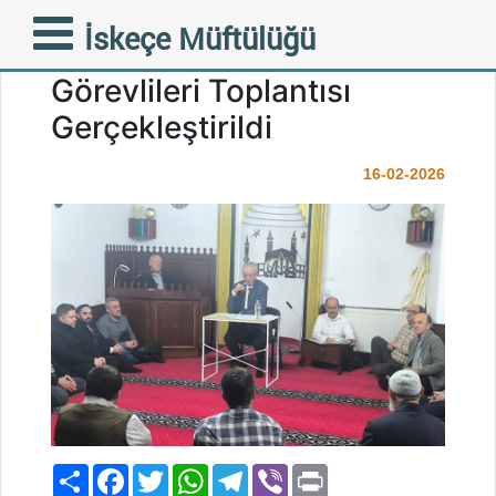
İskeçe Müftülüğümüzde
İskeçe Müftülüğü
Ramazan Öncesi Din
Görevlileri Toplantısı
Gerçekleştirildi
16-02-2026
Paylaş
Facebook
Twitter
WhatsApp
Telegram
Viber
Print