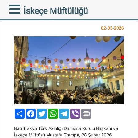
Ketenlik Köyünde Bereketli
İskeçe Müftülüğü
İftar Buluşması
02-03-2026
Paylaş
Facebook
Twitter
WhatsApp
Telegram
Viber
Print
Batı Trakya Türk Azınlığı Danışma Kurulu Başkanı ve
İskeçe Müftüsü Mustafa Trampa, 28 Şubat 2026