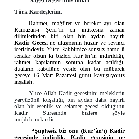
Saygı Değer Müslüman
Türk Kardeşlerim,
Rahmet, mağfiret ve bereket ayı olan
Ramazan-ı Şerif’in en müstesna zaman
dilimlerinden biri olan bin aydan hayırlı
Kadir Gecesi
’ne ulaşmanın huzur ve sevinci
içerisindeyiz. Yüce Rabbimize sonsuz hamd-ü
senalar olsun ki bizleri Kur’ân’ın indirildiği,
rahmet kapılarının sonuna kadar açıldığı,
duaların kabulüne vesile olan bu mübarek
geceye 16 Mart Pazartesi günü kavuşuyoruz
inşallah.
Yüce Allah Kadir gecesinin; meleklerin
yeryüzünü kuşattığı, bin aydan daha hayırlı
olan bir esenlik ve selamet gecesi olduğunu
Kadir Suresinde bizlere şöyle
müjdelemektedir.
“Şüphesiz biz onu (Kur’ân’ı) Kadir
gecesinde indirdik. Kadir gecesinin ne