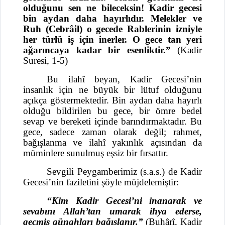
olduğunu sen ne bileceksin! Kadir gecesi
bin aydan daha hayırlıdır. Melekler ve
Ruh (Cebrâil) o gecede Rablerinin izniyle
her türlü iş için inerler. O gece tan yeri
ağarıncaya kadar bir esenliktir.”
(Kadir
Suresi, 1-5)
Bu ilahî beyan, Kadir Gecesi’nin
insanlık için ne büyük bir lütuf olduğunu
açıkça göstermektedir. Bin aydan daha hayırlı
olduğu bildirilen bu gece, bir ömre bedel
sevap ve bereketi içinde barındırmaktadır. Bu
gece, sadece zaman olarak değil; rahmet,
bağışlanma ve ilahî yakınlık açısından da
müminlere sunulmuş eşsiz bir fırsattır.
Sevgili Peygamberimiz (s.a.s.) de Kadir
Gecesi’nin faziletini şöyle müjdelemiştir:
“Kim Kadir Gecesi’ni inanarak ve
sevabını Allah’tan umarak ihya ederse,
geçmiş günahları bağışlanır.”
(Buhârî, Kadir