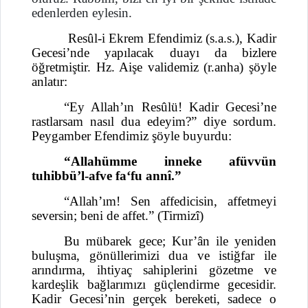
edenlerden eylesin.
Resûl-i Ekrem Efendimiz (s.a.s.), Kadir
Gecesi’nde yapılacak duayı da bizlere
öğretmiştir. Hz. Aişe validemiz (r.anha) şöyle
anlatır:
“Ey Allah’ın Resûlü! Kadir Gecesi’ne
rastlarsam nasıl dua edeyim?” diye sordum.
Peygamber Efendimiz şöyle buyurdu:
“Allahümme inneke afüvvün
tuhibbü’l-afve fa‘fu annî.”
“Allah’ım! Sen affedicisin, affetmeyi
seversin; beni de affet.” (Tirmizî)
Bu mübarek gece; Kur’ân ile yeniden
buluşma, gönüllerimizi dua ve istiğfar ile
arındırma, ihtiyaç sahiplerini gözetme ve
kardeşlik bağlarımızı güçlendirme gecesidir.
Kadir Gecesi’nin gerçek bereketi, sadece o