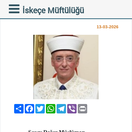
BİN AYDAN HAYIRLI
İskeçe Müftülüğü
KADİR GECESİ
13-03-2026
Paylaş
Facebook
Twitter
WhatsApp
Telegram
Viber
Print