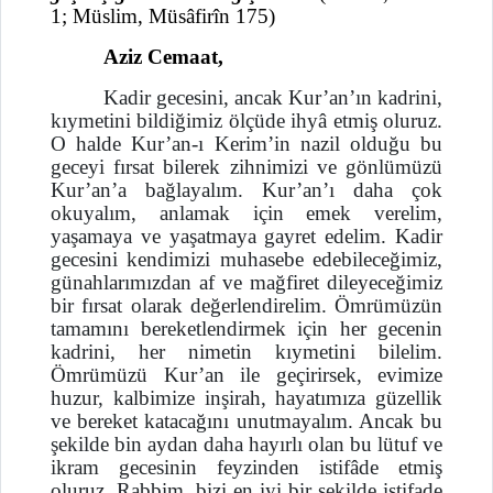
1; Müslim, Müsâfirîn 175)
Aziz Cemaat,
Kadir gecesini, ancak Kur’an’ın kadrini,
kıymetini bildiğimiz ölçüde ihyâ etmiş oluruz.
O halde Kur’an-ı Kerim’in nazil olduğu bu
geceyi fırsat bilerek zihnimizi ve gönlümüzü
Kur’an’a bağlayalım. Kur’an’ı daha çok
okuyalım, anlamak için emek verelim,
yaşamaya ve yaşatmaya gayret edelim. Kadir
gecesini kendimizi muhasebe edebileceğimiz,
günahlarımızdan af ve mağfiret dileyeceğimiz
bir fırsat olarak değerlendirelim.
Ömrümüzün
tamamını bereketlendirmek için her gecenin
kadrini, her nimetin kıymetini bilelim.
Ömrümüzü Kur’an ile geçirirsek, evimize
huzur, kalbimize inşirah, hayatımıza güzellik
ve bereket katacağını unutmayalım. Ancak bu
şekilde bin aydan daha hayırlı olan bu lütuf ve
ikram gecesinin feyzinden istifâde etmiş
oluruz. Rabbim, bizi en iyi bir şekilde istifade