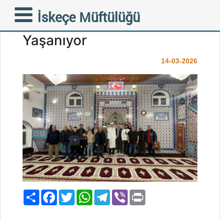
İskeçe’de Ramazan
İskeçe Müftülüğü
Coşkusu Camilerde
Yaşanıyor
14-03-2026
Paylaş
Facebook
Twitter
WhatsApp
Telegram
Viber
Print