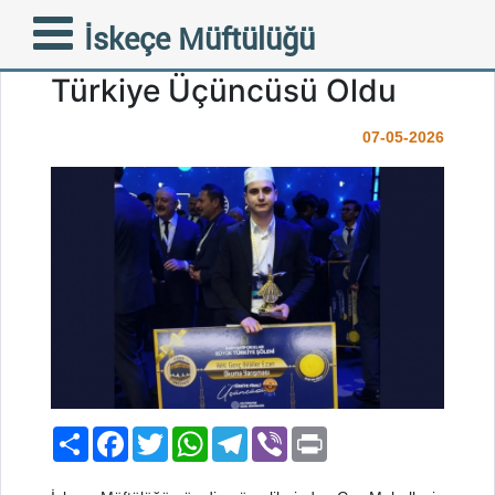
Batı Trakya’nın Gururu
İskeçe Müftülüğü
Ömer Hacı Karaahmet
Türkiye Üçüncüsü Oldu
07-05-2026
Paylaş
Facebook
Twitter
WhatsApp
Telegram
Viber
Print