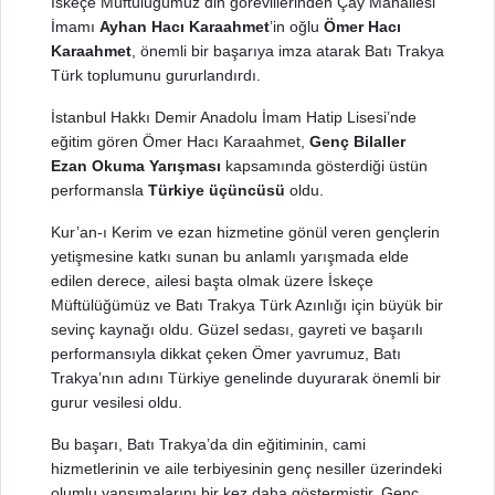
İskeçe Müftülüğümüz din görevlilerinden Çay Mahallesi
İmamı
Ayhan Hacı Karaahmet
’in oğlu
Ömer Hacı
Karaahmet
, önemli bir başarıya imza atarak Batı Trakya
Türk toplumunu gururlandırdı.
İstanbul Hakkı Demir Anadolu İmam Hatip Lisesi’nde
eğitim gören Ömer Hacı Karaahmet,
Genç Bilaller
Ezan Okuma Yarışması
kapsamında gösterdiği üstün
performansla
Türkiye üçüncüsü
oldu.
Kur’an-ı Kerim ve ezan hizmetine gönül veren gençlerin
yetişmesine katkı sunan bu anlamlı yarışmada elde
edilen derece, ailesi başta olmak üzere İskeçe
Müftülüğümüz ve Batı Trakya Türk Azınlığı için büyük bir
sevinç kaynağı oldu. Güzel sedası, gayreti ve başarılı
performansıyla dikkat çeken Ömer yavrumuz, Batı
Trakya’nın adını Türkiye genelinde duyurarak önemli bir
gurur vesilesi oldu.
Bu başarı, Batı Trakya’da din eğitiminin, cami
hizmetlerinin ve aile terbiyesinin genç nesiller üzerindeki
olumlu yansımalarını bir kez daha göstermiştir. Genç