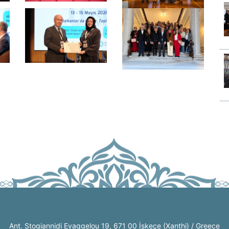
Ant. Stogiannidi Evaggelou 19, 671 00 İskeçe (Xanthi) / Greece