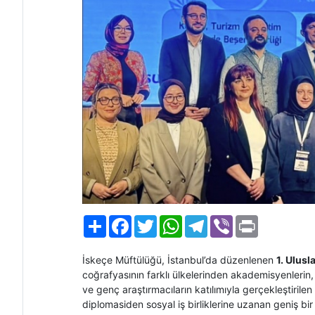
Paylaş
Facebook
Twitter
WhatsApp
Telegram
Viber
Print
İskeçe Müftülüğü, İstanbul’da düzenlenen
1. Ulusl
coğrafyasının farklı ülkelerinden akademisyenlerin, k
ve genç araştırmacıların katılımıyla gerçekleştiri
diplomasiden sosyal iş birliklerine uzanan geniş bi