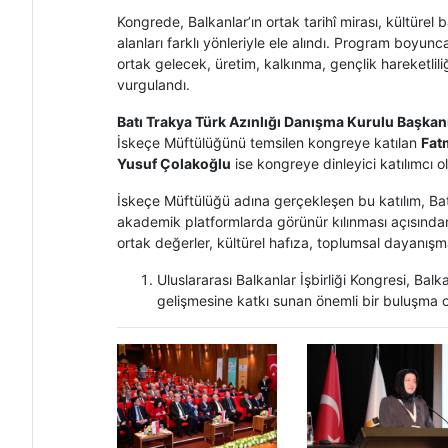
Kongrede, Balkanlar’ın ortak tarihî mirası, kültürel 
alanları farklı yönleriyle ele alındı. Program boyun
ortak gelecek, üretim, kalkınma, gençlik hareketliliğ
vurgulandı.
Batı Trakya Türk Azınlığı Danışma Kurulu Başka
İskeçe Müftülüğünü temsilen kongreye katılan
Fat
Yusuf Çolakoğlu
ise kongreye dinleyici katılımcı ola
İskeçe Müftülüğü adına gerçekleşen bu katılım, Batı 
akademik platformlarda görünür kılınması açısında
ortak değerler, kültürel hafıza, toplumsal dayanışma
Uluslararası Balkanlar İşbirliği Kongresi, Balk
gelişmesine katkı sunan önemli bir buluşma 