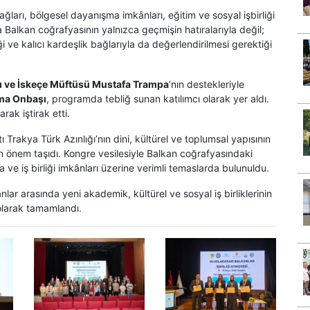
bağları, bölgesel dayanışma imkânları, eğitim ve sosyal işbirliği
ca Balkan coğrafyasının yalnızca geçmişin hatıralarıyla değil;
i ve kalıcı kardeşlik bağlarıyla da değerlendirilmesi gerektiği
nı ve İskeçe Müftüsü Mustafa Trampa
’nın destekleriyle
ma Onbaşı
, programda tebliğ sunan katılımcı olarak yer aldı.
rak iştirak etti.
Trakya Türk Azınlığı’nın dini, kültürel ve toplumsal yapısının
n önem taşıdı. Kongre vesilesiyle Balkan coğrafyasındaki
 ve iş birliği imkânları üzerine verimli temaslarda bulunuldu.
anlar arasında yeni akademik, kültürel ve sosyal iş birliklerinin
olarak tamamlandı.