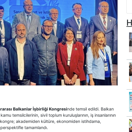
H
ararası Balkanlar İşbirliği Kongresi
nde temsil edildi. Balkan
amu temsilcilerinin, sivil toplum kuruluşlarının, iş insanlarının
len kongre; akademiden kültüre, ekonomiden istihdama,
r perspektifle tamamlandı.