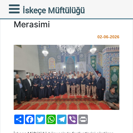
İskeçe Çınar Camii Kur’an
İskeçe Müftülüğü
Kursu’nda Coşkulu Hatim
Merasimi
02-06-2026
Paylaş
Facebook
Twitter
WhatsApp
Telegram
Viber
Print