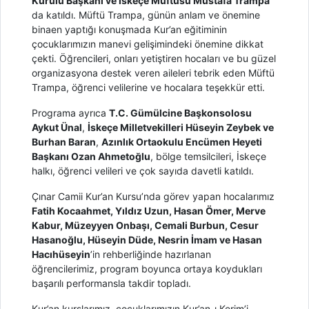
Kurulu Başkanı ve İskeçe Müftüsü Mustafa Trampa
da katıldı. Müftü Trampa, günün anlam ve önemine
binaen yaptığı konuşmada Kur’an eğitiminin
çocuklarımızın manevi gelişimindeki önemine dikkat
çekti. Öğrencileri, onları yetiştiren hocaları ve bu güzel
organizasyona destek veren aileleri tebrik eden Müftü
Trampa, öğrenci velilerine ve hocalara teşekkür etti.
Programa ayrıca
T.C. Gümülcine Başkonsolosu
Aykut Ünal
,
İskeçe Milletvekilleri Hüseyin Zeybek ve
Burhan Baran
,
Azınlık Ortaokulu Encümen Heyeti
Başkanı Ozan Ahmetoğlu
, bölge temsilcileri, İskeçe
halkı, öğrenci velileri ve çok sayıda davetli katıldı.
Çınar Camii Kur’an Kursu’nda görev yapan hocalarımız
Fatih Kocaahmet, Yıldız Uzun, Hasan Ömer, Merve
Kabur, Müzeyyen Onbaşı, Cemali Burbun, Cesur
Hasanoğlu, Hüseyin Düde, Nesrin İmam ve Hasan
Hacıhüseyin
’in rehberliğinde hazırlanan
öğrencilerimiz, program boyunca ortaya koydukları
başarılı performansla takdir topladı.
Kur’an kurslarımız, çocuklarımızın Kur’an-ı Kerim’i