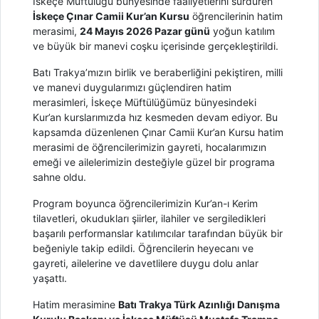
İskeçe Müftülüğü bünyesinde faaliyetlerini sürdüren
İskeçe Çınar Camii Kur’an Kursu
öğrencilerinin hatim
merasimi,
24 Mayıs 2026 Pazar günü
yoğun katılım
ve büyük bir manevi coşku içerisinde gerçekleştirildi.
Batı Trakya’mızın birlik ve beraberliğini pekiştiren, milli
ve manevi duygularımızı güçlendiren hatim
merasimleri, İskeçe Müftülüğümüz bünyesindeki
Kur’an kurslarımızda hız kesmeden devam ediyor. Bu
kapsamda düzenlenen Çınar Camii Kur’an Kursu hatim
merasimi de öğrencilerimizin gayreti, hocalarımızın
emeği ve ailelerimizin desteğiyle güzel bir programa
sahne oldu.
Program boyunca öğrencilerimizin Kur’an-ı Kerim
tilavetleri, okudukları şiirler, ilahiler ve sergiledikleri
başarılı performanslar katılımcılar tarafından büyük bir
beğeniyle takip edildi. Öğrencilerin heyecanı ve
gayreti, ailelerine ve davetlilere duygu dolu anlar
yaşattı.
Hatim merasimine
Batı Trakya Türk Azınlığı Danışma