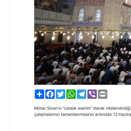
Paylaş
Facebook
Twitter
WhatsApp
Telegram
Viber
Print
Mimar Sinan’ın “ustalık eserim” olarak nitelendirdiğ
çalışmalarının tamamlanmasının ardından 12 Hazir