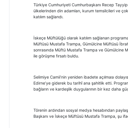
Türkiye Cumhuriyeti Cumhurbaşkanı Recep Tayyip Erdo
ülkelerinden din adamları, kurum temsilcileri ve ço
katılım sağlandı.
İskeçe Müftülüğü olarak katılım sağlanan programa
Müftüsü Mustafa Trampa, Gümülcine Müftüsü İbrahim Ş
sonrasında Müftü Mustafa Trampa ve Gümülcine M
ile görüşme fırsatı buldu.
Selimiye Camii’nin yeniden ibadete açılması dolayı
Edirne’ye giderek bu tarihî ana şahitlik etti. Progr
bağların ve kardeşlik duygularının bir kez daha güç
Törenin ardından sosyal medya hesabından paylaşı
Başkanı ve İskeçe Müftüsü Mustafa Trampa, şu ifade