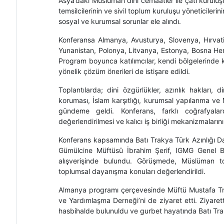
Asya’daki Müslüman dini cemaatler ile çatı kuruluşla
temsilcilerinin ve sivil toplum kuruluşu yöneticileri
sosyal ve kurumsal sorunlar ele alındı.
Konferansa Almanya, Avusturya, Slovenya, Hırvati
Yunanistan, Polonya, Litvanya, Estonya, Bosna Her
Program boyunca katılımcılar, kendi bölgelerinde kar
yönelik çözüm önerileri de istişare edildi.
Toplantılarda; dini özgürlükler, azınlık hakları, di
koruması, İslam karşıtlığı, kurumsal yapılanma ve M
gündeme geldi. Konferans, farklı coğrafyala
değerlendirilmesi ve kalıcı iş birliği mekanizmaları
Konferans kapsamında Batı Trakya Türk Azınlığı D
Gümülcine Müftüsü İbrahim Şerif, IGMG Genel Baş
alışverişinde bulundu. Görüşmede, Müslüman top
toplumsal dayanışma konuları değerlendirildi.
Almanya programı çerçevesinde Müftü Mustafa Tra
ve Yardımlaşma Derneği’ni de ziyaret etti. Ziyarett
hasbihalde bulunuldu ve gurbet hayatında Batı Trak