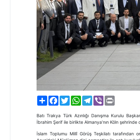
Paylaş
Facebook
Twitter
WhatsApp
Telegram
Viber
Print
Batı Trakya Türk Azınlığı Danışma Kurulu Başk
İbrahim Şerif ile birlikte Almanya’nın Köln şehrinde
İslam Toplumu Millî Görüş Teşkilatı tarafından