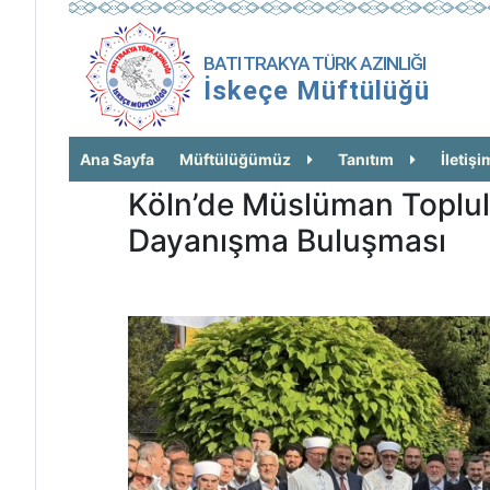
BATI TRAKYA TÜRK AZINLIĞI
İskeçe Müftülüğü
Ana Sayfa
Müftülüğümüz
Tanıtım
İletişi
Köln’de Müslüman Toplulu
Dayanışma Buluşması