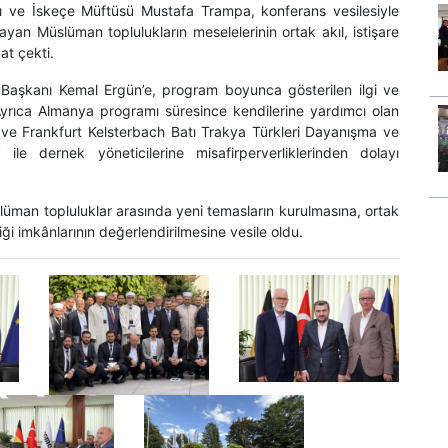
ı ve İskeçe Müftüsü Mustafa Trampa, konferans vesilesiyle
yan Müslüman toplulukların meselelerinin ortak akıl, istişare
at çekti.
Başkanı Kemal Ergün’e, program boyunca gösterilen ilgi ve
yrıca Almanya programı süresince kendilerine yardımcı olan
’a ve Frankfurt Kelsterbach Batı Trakya Türkleri Dayanışma ve
e dernek yöneticilerine misafirperverliklerinden dolayı
slüman topluluklar arasında yeni temasların kurulmasına, ortak
ği imkânlarının değerlendirilmesine vesile oldu.