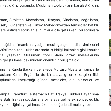
rını bir araya getirdi. Farklı ülkelerden müftülerin, dini kurum
nin katıldığı programda, Müslüman toplulukların karşılaştığı dini,
stan, Sırbistan, Macaristan, Ukrayna, Gürcistan, Moğolistan,
sek, Bulgaristan ve Kuzey Makedonya’dan temsilciler katıldı.
şılaştıkları sorunları sunumlarla dile getirirken, bu sorunlara
n eğitimi, imamların yetiştirilmesi, gençlerin dini kimliklerini
üslüman topluluklar arasında iş birliği imkânları gibi konular
rda yaşayan Müslüman toplulukların ortak meselelerinin
nın geliştirilmesi bakımından önemli bir buluşma oldu.
anışma Kurulu Başkanı ve İskeçe Müftüsü Mustafa Trampa ile
kanı Kemal Ergün ile de bir araya gelerek karşılıklı fikir
lumların karşılaştığı güncel meseleler, dini hizmetler ve
mpa, Frankfurt Kelsterbach Batı Trakya Türkleri Dayanışma
e Batı Trakyalı soydaşlarla bir araya gelinerek sohbet edildi,
ya kimliğinin yaşatılması üzerine değerlendirmeler yapıldı.