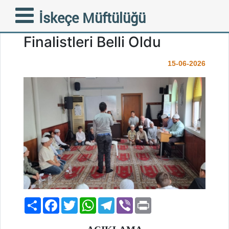
Kur’an-ı Kerim, Ezan, Ve
İskeçe Müftülüğü
Tecvid Yarışmalarının
Finalistleri Belli Oldu
15-06-2026
Paylaş
Facebook
Twitter
WhatsApp
Telegram
Viber
Print