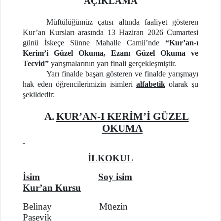
AÇIKLAMA
Müftülüğümüz çatısı altında faaliyet gösteren
Kur’an Kursları arasında 13 Haziran 2026 Cumartesi
günü İskeçe Sünne Mahalle Camii’nde
“Kur’an-ı
Kerim’i Güzel Okuma, Ezanı Güzel Okuma ve
Tecvid”
yarışmalarının yarı finali gerçekleşmiştir.
Yarı finalde başarı gösteren ve finalde yarışmayı
hak eden öğrencilerimizin isimleri
alfabetik
olarak şu
şekildedir:
A.
KUR’AN-I KERİM’İ GÜZEL
OKUMA
İLKOKUL
İsim
Soy isim
Kur’an Kursu
Belinay Müezin
Paşevik