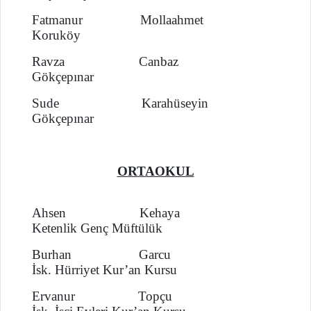
Fatmanur Mollaahmet
Koruköy
Ravza Canbaz
Gökçepınar
Sude Karahüseyin
Gökçepınar
ORTAOKUL
Ahsen Kehaya
Ketenlik Genç Müftülük
Burhan Garcu
İsk. Hürriyet Kur’an Kursu
Ervanur Topçu