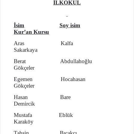
İLKOKUL
İsim
Soy isim
Kur’an Kursu
Aras Kalfa
Sakarkaya
Berat Abdullahoğlu
Gökçeler
Egemen Hocahasan
Gökçeler
Hasan Bare
Demircik
Mustafa Eblük
Karaköy
Tahsin Bıçakçı