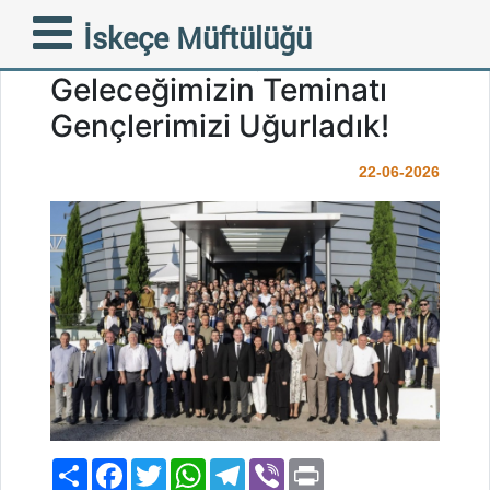
İskeçe Azınlık Lisesi’nde
İskeçe Müftülüğü
Mezuniyet Coşkusu:
Geleceğimizin Teminatı
Gençlerimizi Uğurladık!
22-06-2026
Paylaş
Facebook
Twitter
WhatsApp
Telegram
Viber
Print