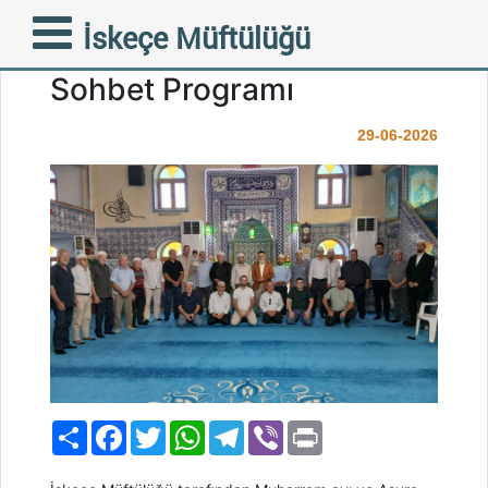
Koyunköy’de Aşure
İskeçe Müftülüğü
Bereketi ve Aile Konulu
Sohbet Programı
29-06-2026
Paylaş
Facebook
Twitter
WhatsApp
Telegram
Viber
Print