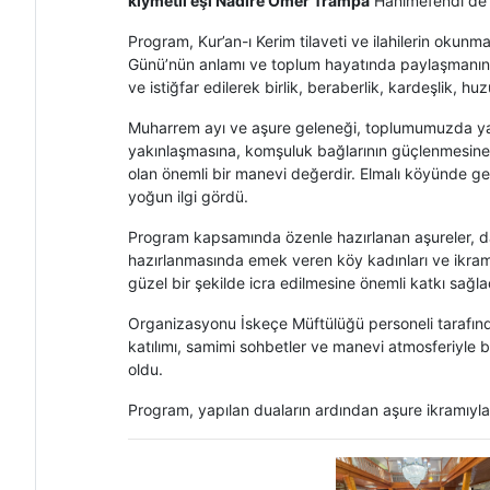
kıymetli eşi Nadire Ömer Trampa
Hanımefendi de ka
Program, Kur’an-ı Kerim tilaveti ve ilahilerin okun
Günü’nün anlamı ve toplum hayatında paylaşmanın 
ve istiğfar edilerek birlik, beraberlik, kardeşlik, 
Muharrem ayı ve aşure geleneği, toplumumuzda yaln
yakınlaşmasına, komşuluk bağlarının güçlenmesine
olan önemli bir manevi değerdir. Elmalı köyünde ger
yoğun ilgi gördü.
Program kapsamında özenle hazırlanan aşureler, dav
hazırlanmasında emek veren köy kadınları ve ikraml
güzel bir şekilde icra edilmesine önemli katkı sağla
Organizasyonu İskeçe Müftülüğü personeli tarafınd
katılımı, samimi sohbetler ve manevi atmosferiyle bi
oldu.
Program, yapılan duaların ardından aşure ikramıyla