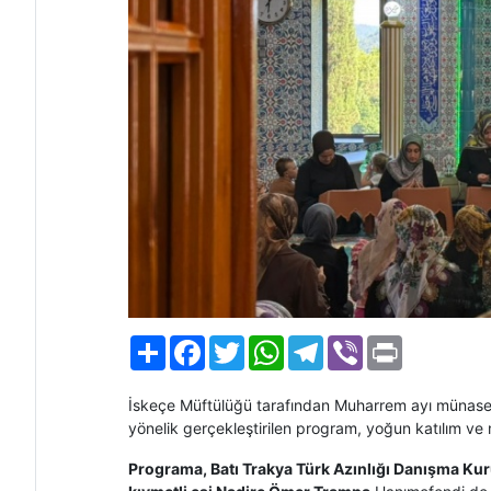
Paylaş
Facebook
Twitter
WhatsApp
Telegram
Viber
Print
İskeçe Müftülüğü tarafından Muharrem ayı münaseb
yönelik gerçekleştirilen program, yoğun katılım ve 
Programa, Batı Trakya Türk Azınlığı Danışma Ku