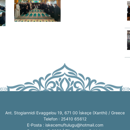
Ant. Stogiannidi Evaggelou 19, 671 00 İskeçe (Xanthi) / Greece
Telefon : 25410 65612
E-Posta : iskecemuftulugu@hotmail.com