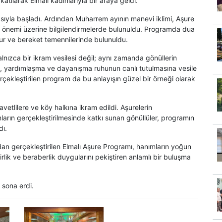
tılarak Elmalı kadınlarıyla bir araya geldi.
masıyla başladı. Ardından Muharrem ayının manevi iklimi, Aşure
önemi üzerine bilgilendirmelerde bulunuldu. Programda dua
huzur ve bereket temennilerinde bulunuldu.
ızca bir ikram vesilesi değil; aynı zamanda gönüllerin
, yardımlaşma ve dayanışma ruhunun canlı tutulmasına vesile
çekleştirilen program da bu anlayışın güzel bir örneği olarak
etlilere ve köy halkına ikram edildi. Aşurelerin
arın gerçekleştirilmesinde katkı sunan gönüllüler, programın
dı.
an gerçekleştirilen Elmalı Aşure Programı, hanımların yoğun
rlik ve beraberlik duygularını pekiştiren anlamlı bir buluşma
 sona erdi.