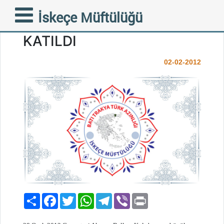
MÜFTÜ EFENDİ ASKER
İskeçe Müftülüğü
UĞURLAMA MEVLİDİNE
KATILDI
02-02-2012
Paylaş
Facebook
Twitter
WhatsApp
Telegram
Viber
Print