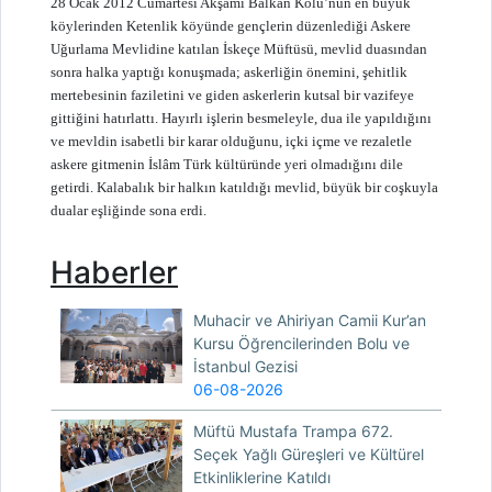
28 Ocak 2012 Cumartesi Akşamı Balkan Kolu’nun en büyük
köylerinden Ketenlik köyünde gençlerin düzenlediği Askere
Uğurlama Mevlidine katılan İskeçe Müftüsü, mevlid duasından
sonra halka yaptığı konuşmada; askerliğin önemini, şehitlik
mertebesinin faziletini ve giden askerlerin kutsal bir vazifeye
gittiğini hatırlattı. Hayırlı işlerin besmeleyle, dua ile yapıldığını
ve mevldin isabetli bir karar olduğunu, içki içme ve rezaletle
askere gitmenin İslâm Türk kültüründe yeri olmadığını dile
getirdi. Kalabalık bir halkın katıldığı mevlid, büyük bir coşkuyla
dualar eşliğinde sona erdi.
Haberler
Muhacir ve Ahiriyan Camii Kur’an
Kursu Öğrencilerinden Bolu ve
İstanbul Gezisi
06-08-2026
Müftü Mustafa Trampa 672.
Seçek Yağlı Güreşleri ve Kültürel
Etkinliklerine Katıldı