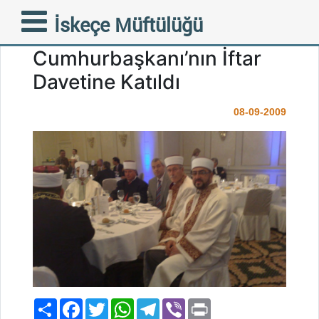
İskeçe Müftüsü Ahmet
İskeçe Müftülüğü
Mete, Romanya
Cumhurbaşkanı’nın İftar
Davetine Katıldı
08-09-2009
Paylaş
Facebook
Twitter
WhatsApp
Telegram
Viber
Print