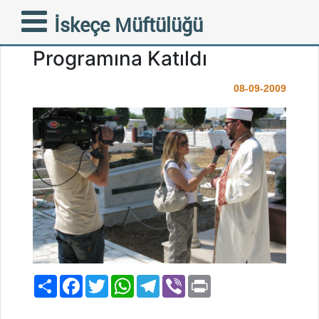
İskeçe Müftüsü Ahmet
İskeçe Müftülüğü
Mete, TRT İftar
Programına Katıldı
08-09-2009
Paylaş
Facebook
Twitter
WhatsApp
Telegram
Viber
Print