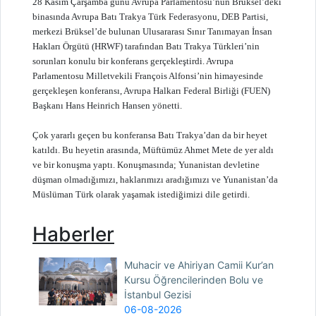
28 Kasım Çarşamba günü Avrupa Parlamentosu’nun Brüksel’deki
binasında Avrupa Batı Trakya Türk Federasyonu, DEB Partisi,
merkezi Brüksel’de bulunan Ulusararası Sınır Tanımayan İnsan
Hakları Örgütü (HRWF) tarafından Batı Trakya Türkleri’nin
sorunları konulu bir konferans gerçekleştirdi. Avrupa
Parlamentosu Milletvekili François Alfonsi’nin himayesinde
gerçekleşen konferansı, Avrupa Halkarı Federal Birliği (FUEN)
Başkanı Hans Heinrich Hansen yönetti.
Çok yararlı geçen bu konferansa Batı Trakya’dan da bir heyet
katıldı. Bu heyetin arasında, Müftümüz Ahmet Mete de yer aldı
ve bir konuşma yaptı. Konuşmasında; Yunanistan devletine
düşman olmadığımızı, haklarımızı aradığımızı ve Yunanistan’da
Müslüman Türk olarak yaşamak istediğimizi dile getirdi.
Haberler
Muhacir ve Ahiriyan Camii Kur’an
Kursu Öğrencilerinden Bolu ve
İstanbul Gezisi
06-08-2026