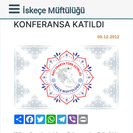
İSKEÇE MÜFTÜSÜ AHMET
İskeçe Müftülüğü
METE BRÜKSEL’DE
KONFERANSA KATILDI
05-12-2012
Paylaş
Facebook
Twitter
WhatsApp
Telegram
Viber
Print