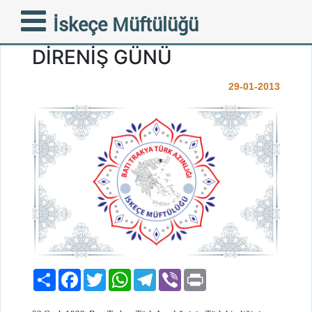
29 OCAK TOPLUMSAL
İskeçe Müftülüğü
DAYANIŞMA VE MİLLÎ
DİRENİŞ GÜNÜ
29-01-2013
Paylaş
Facebook
Twitter
WhatsApp
Telegram
Viber
Print