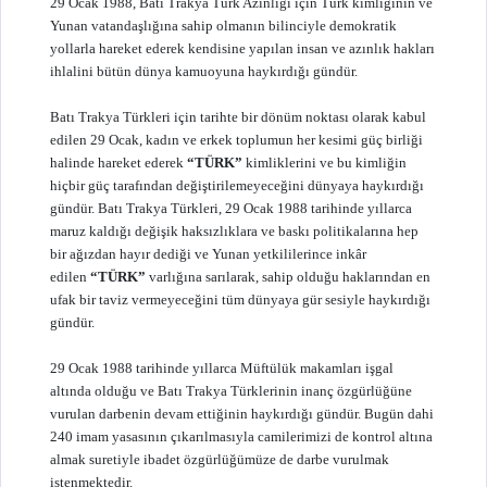
29 Ocak 1988, Batı Trakya Türk Azınlığı için Türk kimliğinin ve
Yunan vatandaşlığına sahip olmanın bilinciyle demokratik
yollarla hareket ederek kendisine yapılan insan ve azınlık hakları
ihlalini bütün dünya kamuoyuna haykırdığı gündür.
Batı Trakya Türkleri için tarihte bir dönüm noktası olarak kabul
edilen 29 Ocak, kadın ve erkek toplumun her kesimi güç birliği
halinde hareket ederek
“TÜRK”
kimliklerini ve bu kimliğin
hiçbir güç tarafından değiştirilemeyeceğini dünyaya haykırdığı
gündür. Batı Trakya Türkleri, 29 Ocak 1988 tarihinde yıllarca
maruz kaldığı değişik haksızlıklara ve baskı politikalarına hep
bir ağızdan hayır dediği ve Yunan yetkililerince inkâr
edilen
“TÜRK”
varlığına sarılarak, sahip olduğu haklarından en
ufak bir taviz vermeyeceğini tüm dünyaya gür sesiyle haykırdığı
gündür.
29 Ocak 1988 tarihinde yıllarca Müftülük makamları işgal
altında olduğu ve Batı Trakya Türklerinin inanç özgürlüğüne
vurulan darbenin devam ettiğinin haykırdığı gündür. Bugün dahi
240 imam yasasının çıkarılmasıyla camilerimizi de kontrol altına
almak suretiyle ibadet özgürlüğümüze de darbe vurulmak
istenmektedir.