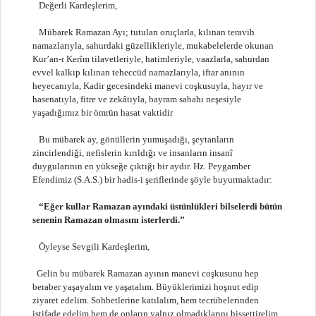
Değerli Kardeşlerim,
Mübarek Ramazan Ayı; tutulan oruçlarla, kılınan teravih
namazlarıyla, sahurdaki güzellikleriyle, mukabelelerde okunan
Kur’an-ı Kerîm tilavetleriyle, hatimleriyle, vaazlarla, sahurdan
evvel kalkıp kılınan teheccüd namazlarıyla, iftar anının
heyecanıyla, Kadir gecesindeki manevi coşkusuyla, hayır ve
hasenatıyla, fitre ve zekâtıyla, bayram sabahı neşesiyle
yaşadığımız bir ömrün hasat vaktidir
Bu mübarek ay, gönüllerin yumuşadığı, şeytanların
zincirlendiği, nefislerin kırıldığı ve insanların insanî
duygularının en yükseğe çıktığı bir aydır. Hz. Peygamber
Efendimiz (S.A.S.) bir hadis-i şeriflerinde şöyle buyurmaktadır:
“Eğer kullar Ramazan ayındaki üstünlükleri bilselerdi bütün
senenin Ramazan olmasını isterlerdi.”
Öyleyse Sevgili Kardeşlerim,
Gelin bu mübarek Ramazan ayının manevi coşkusunu hep
beraber yaşayalım ve yaşatalım. Büyüklerimizi hoşnut edip
ziyaret edelim. Sohbetlerine katılalım, hem tecrübelerinden
istifade edelim hem de onların yalnız olmadıklarını hissettirelim.