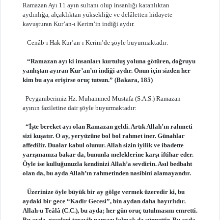
Ramazan Ayı 11 ayın sultanı olup insanlığı karanlıktan
aydınlığa, alçaklıktan yüksekliğe ve delâletten hidayete
kavuşturan Kur’an-ı Kerim’in indiği aydır.
Cenâb-ı Hak Kur’an-ı Kerim’de şöyle buyurmaktadır:
“Ramazan ayı ki insanları kurtuluş yoluna götüren, doğruyu
yanlıştan ayıran Kur’an’ın indiği aydır. Onun için sizden her
kim bu aya erişirse oruç tutsun.” (Bakara, 185)
Peygamberimiz Hz. Muhammed Mustafa (S.A.S.) Ramazan
ayının faziletine dair şöyle buyurmaktadır:
“İşte bereket ayı olan Ramazan geldi. Artık Allah’ın rahmeti
sizi kuşatır. O ay, yeryüzüne bol bol rahmet iner. Günahlar
affedilir. Dualar kabul olunur. Allah sizin iyilik ve ibadette
yarışmanıza bakar da, bununla meleklerine karşı iftihar eder.
Öyle ise kulluğunuzla kendinizi Allah’a sevdirin. Asıl bedbaht
olan da, bu ayda Allah’ın rahmetinden nasibini alamayandır.
Üzerinize öyle büyük bir ay gölge vermek üzeredir ki, bu
aydaki bir gece “Kadir Gecesi”, bin aydan daha hayırlıdır.
Allah-u Teâlâ (C.C.), bu ayda; her gün oruç tutulmasını emretti.
Bu ayda, geceleri teravih namazı kılmak da sünnettir. Bu ayda,