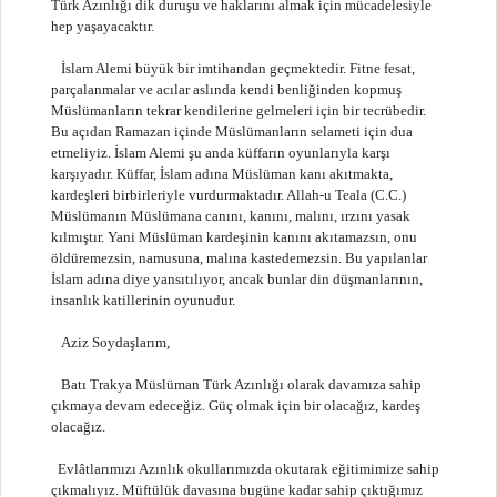
Türk Azınlığı dik duruşu ve haklarını almak için mücadelesiyle
hep yaşayacaktır.
İslam Alemi büyük bir imtihandan geçmektedir. Fitne fesat,
parçalanmalar ve acılar aslında kendi benliğinden kopmuş
Müslümanların tekrar kendilerine gelmeleri için bir tecrübedir.
Bu açıdan Ramazan içinde Müslümanların selameti için dua
etmeliyiz. İslam Alemi şu anda küffarın oyunlarıyla karşı
karşıyadır. Küffar, İslam adına Müslüman kanı akıtmakta,
kardeşleri birbirleriyle vurdurmaktadır. Allah-u Teala (C.C.)
Müslümanın Müslümana canını, kanını, malını, ırzını yasak
kılmıştır. Yani Müslüman kardeşinin kanını akıtamazsın, onu
öldüremezsin, namusuna, malına kastedemezsin. Bu yapılanlar
İslam adına diye yansıtılıyor, ancak bunlar din düşmanlarının,
insanlık katillerinin oyunudur.
Aziz Soydaşlarım,
Batı Trakya Müslüman Türk Azınlığı olarak davamıza sahip
çıkmaya devam edeceğiz. Güç olmak için bir olacağız, kardeş
olacağız.
Evlâtlarımızı Azınlık okullarımızda okutarak eğitimimize sahip
çıkmalıyız. Müftülük davasına bugüne kadar sahip çıktığımız