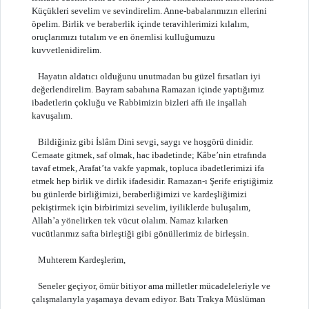
Küçükleri sevelim ve sevindirelim. Anne-babalarımızın ellerini
öpelim. Birlik ve beraberlik içinde teravihlerimizi kılalım,
oruçlarımızı tutalım ve en önemlisi kulluğumuzu
kuvvetlenidirelim.
Hayatın aldatıcı olduğunu unutmadan bu güzel fırsatları iyi
değerlendirelim. Bayram sabahına Ramazan içinde yaptığımız
ibadetlerin çokluğu ve Rabbimizin bizleri affı ile inşallah
kavuşalım.
Bildiğiniz gibi İslâm Dini sevgi, saygı ve hoşgörü dinidir.
Cemaate gitmek, saf olmak, hac ibadetinde; Kâbe’nin etrafında
tavaf etmek, Arafat’ta vakfe yapmak, topluca ibadetlerimizi ifa
etmek hep birlik ve dirlik ifadesidir. Ramazan-ı Şerife eriştiğimiz
bu günlerde birliğimizi, beraberliğimizi ve kardeşliğimizi
pekiştirmek için birbirimizi sevelim, iyiliklerde buluşalım,
Allah’a yönelirken tek vücut olalım. Namaz kılarken
vucütlarımız safta birleştiği gibi gönüllerimiz de birleşsin.
Muhterem Kardeşlerim,
Seneler geçiyor, ömür bitiyor ama milletler mücadeleleriyle ve
çalışmalarıyla yaşamaya devam ediyor. Batı Trakya Müslüman