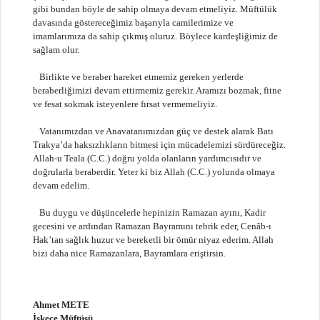
gibi bundan böyle de sahip olmaya devam etmeliyiz. Müftülük
davasında göstereceğimiz başarıyla camilerimize ve
imamlarımıza da sahip çıkmış oluruz. Böylece kardeşliğimiz de
sağlam olur.
Birlikte ve beraber hareket etmemiz gereken yerlerde
beraberliğimizi devam ettirmemiz gerekir. Aramızı bozmak, fitne
ve fesat sokmak isteyenlere fırsat vermemeliyiz.
Vatanımızdan ve Anavatanımızdan güç ve destek alarak Batı
Trakya’da haksızlıkların bitmesi için mücadelemizi sürdüreceğiz.
Allah-u Teala (C.C.) doğru yolda olanların yardımcısıdır ve
doğrularla beraberdir. Yeter ki biz Allah (C.C.) yolunda olmaya
devam edelim.
Bu duygu ve düşüncelerle hepinizin Ramazan ayını, Kadir
gecesini ve ardından Ramazan Bayramını tebrik eder, Cenâb-ı
Hak’tan sağlık huzur ve bereketli bir ömür niyaz ederim. Allah
bizi daha nice Ramazanlara, Bayramlara eriştirsin.
Ahmet METE
İskeçe Müftüsü