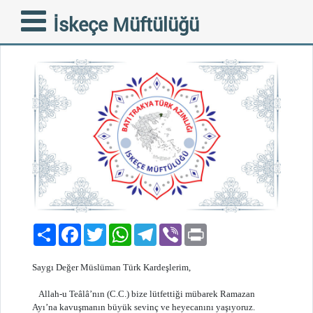
MÜBAREK RAMAZAN AYI
İskeçe Müftülüğü
28-06-2014
Paylaş
Facebook
Twitter
WhatsApp
Telegram
Viber
Print
Saygı Değer Müslüman Türk Kardeşlerim,
Allah-u Teâlâ’nın (C.C.) bize lütfettiği mübarek Ramazan
Ayı’na kavuşmanın büyük sevinç ve heyecanını yaşıyoruz.