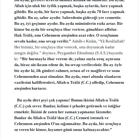
Allah için ufak bir iyilik yapmak, başka aylarda, farz yapmak
gibidir. Bu ayda, bir farzı yapmak, başka ayda 70 farz yapmak
gibidir. Bu ay, sabır ayıdır. Sabredenin gideceği yer cennettir.
Bu ay, iyi geçinme ayıdır. Bu ayda müminlerin rızkı artar. Bir
kimse bu ayda bir oruçluya iftar verirse, günahları affolur.
Hak Teâlâ, onu Cehennem ateşinden azat eder. O oruçlunun
sevabı kadar, ona sevap verilir.”
Ashâb-ı Kirâm, “Yâ Resûlallah!
Her birimiz, bir oruçluya iftar verecek, onu doyuracak kadar
zengin değiliz.” deyince, Peygamber Efendimiz (S.A.S.) buyurdu
ki:
“Bir hurmayla iftar verene de, yalnız suyla oruç açtırana
da, biraz süt ikram edene de, bu sevap verilecektir. Bu ay öyle
bir aydır ki, ilk günleri rahmet, ortası af ve mağfiret ve sonu
Cehennemden azat olmaktır. Bu ayda, emri altında olanların
vazifesini hafifletenleri, Allah-u Teâlâ (C.C.) affedip, Cehennem
ateşinden kurtarır.
Bu ayda dört şeyi çok yapınız! Bunun ikisini Allah-u Teâlâ
(C.C.) çok sever. Bunlar, kelime-i şehadet getirmek ve istiğfar
etmektir. İkisini de zaten her zaman yapmanız lâzımdır.
Bunlar da Allah-u Teâlâ’dan (C.C.) Cenneti istemek ve
Cehennem ateşinden O’na sığınmaktır. Bu ayda, bir oruçluya
su veren bir kimse, kıyamet günü susuz kalmayacaktır.”