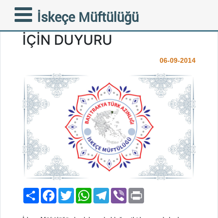
KURBAN BEDELLERİ
İskeçe Müftülüğü
TOPLAMA KAMPANYASI
İÇİN DUYURU
06-09-2014
Paylaş
Facebook
Twitter
WhatsApp
Telegram
Viber
Print