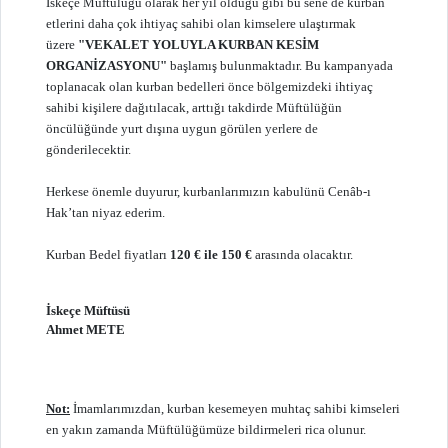
İskeçe Müftülüğü olarak her yıl olduğu gibi bu sene de kurban
etlerini daha çok ihtiyaç sahibi olan kimselere ulaştırmak
üzere
"VEKALET YOLUYLA KURBAN KESİM
ORGANİZASYONU"
başlamış bulunmaktadır. Bu kampanyada
toplanacak olan kurban bedelleri önce bölgemizdeki ihtiyaç
sahibi kişilere dağıtılacak, arttığı takdirde Müftülüğün
öncülüğünde yurt dışına uygun görülen yerlere de
gönderilecektir.
Herkese önemle duyurur, kurbanlarımızın kabulünü Cenâb-ı
Hak’tan niyaz ederim.
Kurban Bedel fiyatları
120 € ile 150 €
arasında olacaktır.
İskeçe Müftüsü
Ahmet METE
Not:
İmamlarımızdan, kurban kesemeyen muhtaç sahibi kimseleri
en yakın zamanda Müftülüğümüze bildirmeleri rica olunur.