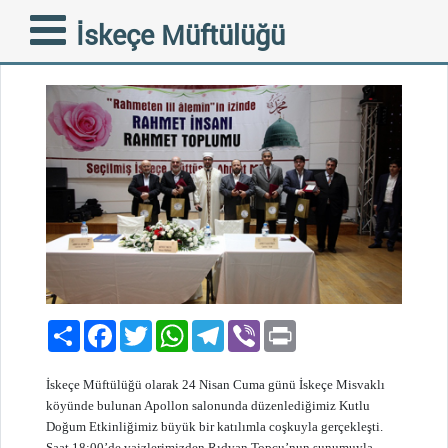
KUTLU DOĞUM ETKİNLİĞİ
İskeçe Müftülüğü
28-04-2015
Paylaş
Facebook
Twitter
WhatsApp
Telegram
Viber
Print
İskeçe Müftülüğü olarak 24 Nisan Cuma günü İskeçe Misvaklı
köyünde bulunan Apollon salonunda düzenlediğimiz Kutlu
Doğum Etkinliğimiz büyük bir katılımla coşkuyla gerçekleşti.
Saat 18:00’de vaizlerimizden Rıdvan Topçu’nun sunumuyla