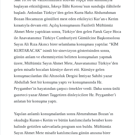
başlayan etkinliğimiz, İskeçe İlâhi Korosu’nun sunduğu ilâhilerle
başladı. Ardından Türkiye’den gelen Kurra Hafız Abdurrahman
Bozan Hocamızın gönülleri mest eden etkileyici Kur’an-ı Kerim
kıraatıyla devam etti. Açılış konuşmasını Faziletli Müftümüz
Ahmet Mete yaptıktan sonra, Türkiye’den gelen Faruk Gaye Hoca
ile Anavatanımız Türkiye Cumhuriyeti Gümülcine Başkonsolosu
Sayın Ali Rıza Akıncı birer selamlama konuşması yaptılar. “KİM
KURTARACAK” isimli bir sinevizyon gösterisinden sonra,
günün anlam ve ehemmiyetini belirten konuşmaları yapmak
üzere, Müftümüz Sayın Ahmet Mete, Anavatanımız Türkiye’den
gelen misafir hocaları kürsüye davet etti. Kürsüye gelen
konuşmacılardan ilki Altınoluk Dergisi İmtiyaz Sahibi yazar
Abdullah Sert bir konuşma yaptı ve konuşmasında Hz.
Peygamber’in hayatından çarpıcı örnekler verdi. Daha sonra ünlü
gazeteci-yazar Ahmet Taşgetiren dinleyicilere Hz. Peygamber’i
anlatan bir konuşma yaptı.
Yapılan anlamlı konuşmalardan sonra Abrurrahman Bozan’ın
okuduğu Kuran-ı Kerim ve bütün katılımcılarla beraber koro
halinde getirilen salevatlarla program son buldu. Müftümüz
Sayın Ahmet Mete misafir katılımcılara günün anısına birer