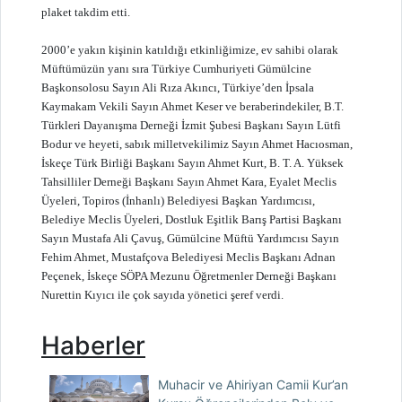
plaket takdim etti.
2000’e yakın kişinin katıldığı etkinliğimize, ev sahibi olarak
Müftümüzün yanı sıra Türkiye Cumhuriyeti Gümülcine
Başkonsolosu Sayın Ali Rıza Akıncı, Türkiye’den İpsala
Kaymakam Vekili Sayın Ahmet Keser ve beraberindekiler, B.T.
Türkleri Dayanışma Derneği İzmit Şubesi Başkanı Sayın Lütfi
Bodur ve heyeti, sabık milletvekilimiz Sayın Ahmet Hacıosman,
İskeçe Türk Birliği Başkanı Sayın Ahmet Kurt, B. T. A. Yüksek
Tahsilliler Derneği Başkanı Sayın Ahmet Kara, Eyalet Meclis
Üyeleri, Topiros (İnhanlı) Belediyesi Başkan Yardımcısı,
Belediye Meclis Üyeleri, Dostluk Eşitlik Barış Partisi Başkanı
Sayın Mustafa Ali Çavuş, Gümülcine Müftü Yardımcısı Sayın
Fehim Ahmet, Mustafçova Belediyesi Meclis Başkanı Adnan
Peçenek, İskeçe SÖPA Mezunu Öğretmenler Derneği Başkanı
Nurettin Kıyıcı ile çok sayıda yönetici şeref verdi.
Haberler
Muhacir ve Ahiriyan Camii Kur’an