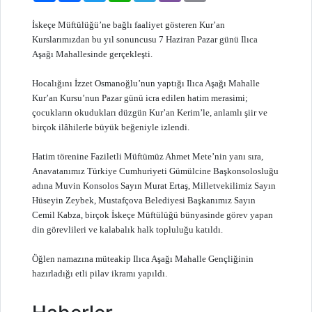
İskeçe Müftülüğü’ne bağlı faaliyet gösteren Kur’an
Kurslarımızdan bu yıl sonuncusu 7 Haziran Pazar günü Ilıca
Aşağı Mahallesinde gerçekleşti.
Hocalığını İzzet Osmanoğlu’nun yaptığı Ilıca Aşağı Mahalle
Kur’an Kursu’nun Pazar günü icra edilen hatim merasimi;
çocukların okudukları düzgün Kur’an Kerim’le, anlamlı şiir ve
birçok ilâhilerle büyük beğeniyle izlendi.
Hatim törenine Faziletli Müftümüz Ahmet Mete’nin yanı sıra,
Anavatanımız Türkiye Cumhuriyeti Gümülcine Başkonsolosluğu
adına Muvin Konsolos Sayın Murat Ertaş, Milletvekilimiz Sayın
Hüseyin Zeybek, Mustafçova Belediyesi Başkanımız Sayın
Cemil Kabza, birçok İskeçe Müftülüğü bünyasinde görev yapan
din görevlileri ve kalabalık halk topluluğu katıldı.
Öğlen namazına müteakip Ilıca Aşağı Mahalle Gençliğinin
hazırladığı etli pilav ikramı yapıldı.