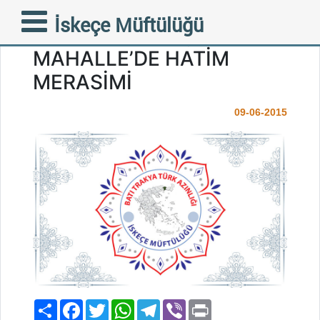
BU YILIN SON HATİM
İskeçe Müftülüğü
TÖRENİ ILICA AŞAĞI
MAHALLE’DE HATİM
MERASİMİ
09-06-2015
Paylaş
Facebook
Twitter
WhatsApp
Telegram
Viber
Print