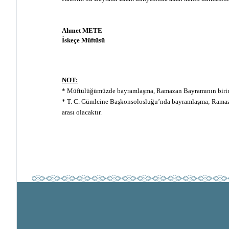
Ahmet METE
İskeçe Müftüsü
NOT:
* Müftülüğümüzde bayramlaşma, Ramazan Bayramının birinci
* T. C. Gümlcine Başkonsolosluğu’nda bayramlaşma; Ramaz
arası olacaktır.