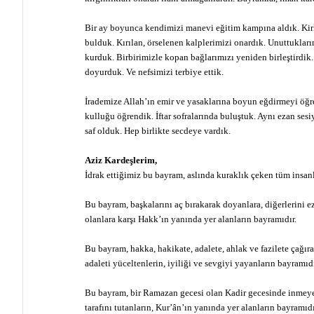
Bir ay boyunca kendimizi manevi eğitim kampına aldık. Kir
bulduk. Kırılan, örselenen kalplerimizi onardık. Unuttukları
kurduk. Birbirimizle kopan bağlarımızı yeniden birleştir
doyurduk. Ve nefsimizi terbiye ettik.
İrademize Allah’ın emir ve yasaklarına boyun eğdirmeyi öğ
kulluğu öğrendik. İftar sofralarında buluştuk. Aynı ezan sesi
saf olduk. Hep birlikte secdeye vardık.
Aziz Kardeşlerim,
İdrak ettiğimiz bu bayram, aslında kuraklık çeken tüm insanl
Bu bayram, başkalarını aç bırakarak doyanlara, diğerlerini e
olanlara karşı Hakk’ın yanında yer alanların bayramıdır.
Bu bayram, hakka, hakikate, adalete, ahlak ve fazilete çağır
adaleti yüceltenlerin, iyiliği ve sevgiyi yayanların bayramıdı
Bu bayram, bir Ramazan gecesi olan Kadir gecesinde inmeye
tarafını tutanların, Kur’ân’ın yanında yer alanların bayramıdı