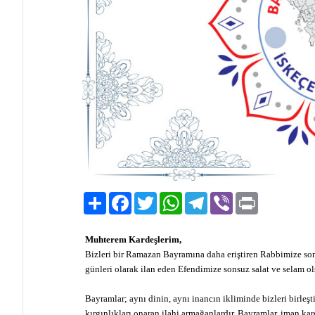
Paylaş
Facebook
Twitter
WhatsApp
Telegram
Viber
Print
Muhterem Kardeşlerim,
Bizleri bir Ramazan Bayramına daha eriştiren Rabbimize son
günleri olarak ilan eden Efendimize sonsuz salat ve selam o
Bayramlar; aynı dinin, aynı inancın ikliminde bizleri birleşti
kırgınlıkları onaran ilahi armağanlardır. Bayramlar, iman kar