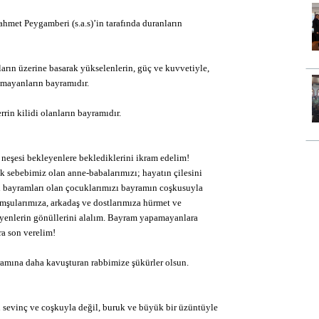
met Peygamberi (s.a.s)’in tarafında duranların
arın üzerine basarak yükselenlerin, güç ve kuvvetiyle,
utmayanların bayramıdır.
rrin kilidi olanların bayramıdır.
eşesi bekleyenlere beklediklerini ikram edelim!
k sebebimiz olan anne-babalarımızı; hayatın çilesini
lı bayramları olan çocuklarımızı bayramın coşkusuyla
omşularımıza, arkadaş ve dostlarımıza hürmet ve
eyenlerin gönüllerini alalım. Bayram yapamayanlara
ra son verelim!
ramına daha kavuşturan rabbimize şükürler olsun.
sevinç ve coşkuyla değil, buruk ve büyük bir üzüntüyle