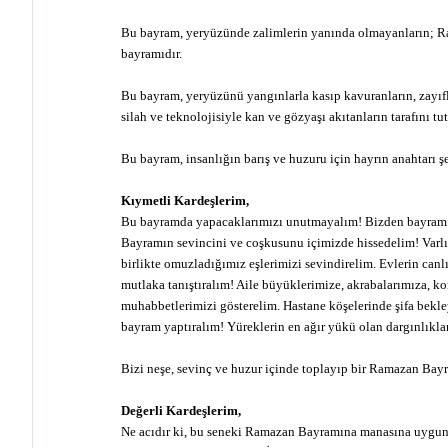
Bu bayram, yeryüzünde zalimlerin yanında olmayanların; Rah
bayramıdır.
Bu bayram, yeryüzünü yangınlarla kasıp kavuranların, zayıfl
silah ve teknolojisiyle kan ve gözyaşı akıtanların tarafını t
Bu bayram, insanlığın barış ve huzuru için hayrın anahtarı şe
Kıymetli Kardeşlerim,
Bu bayramda yapacaklarımızı unutmayalım! Bizden bayram n
Bayramın sevincini ve coşkusunu içimizde hissedelim! Varlı
birlikte omuzladığımız eşlerimizi sevindirelim. Evlerin can
mutlaka tanıştıralım! Aile büyüklerimize, akrabalarımıza, k
muhabbetlerimizi gösterelim. Hastane köşelerinde şifa bekl
bayram yaptıralım! Yüreklerin en ağır yükü olan dargınlıkla
Bizi neşe, sevinç ve huzur içinde toplayıp bir Ramazan Bay
Değerli Kardeşlerim,
Ne acıdır ki, bu seneki Ramazan Bayramına manasına uygun 