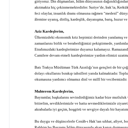
giriyoruz. Din düşmanları, İslâm dünyasının dağınıklığınd
akıtmakta hiç çekinmemektedirler. Suriye’de, Irak’ta, Kerkük
feci olaylar, insanlık dramı olmasına rağmen “medenî” düny
âlemine uyanış, diriliş, kardeşlik, dayanışma, barış, huzur ve
Aziz Kardeşlerim,
Ülkemizdeki ekonomik kriz hepimizi derinden yaralamış ve 
zamanlarını birlik ve beraberliğimizi pekiştirmede, yardıml
Etrafımızdaki kardeşlerimize duyarsız kalamayız. Ramazanda 
Camilere devam etmeli kardeşlerimize yardım elimizi uzatm
Batı Trakya Müslüman Türk Azınlığı’nın gençleri de bir çoğ
dolayı okullarını bırakıp tahsilleri yarıda kalmaktadır. To
okumasına yardımcı olmamız dinî ve millî bir vecibemizdir.
Muhterem Kardeşlerim,
Bayramlar, başkalarını sevindirdiğimiz kadar bize mutluluk
bitirelim, sevdiklerimizle ve hatta sevmediklerimizle ziyare
akrabalarla iyi geçim, hoşgörü ve sevgiye dayalı bir hayatım
Bu duygu ve düşüncelerle Cenâb-ı Hak’tan sıhhat, afiyet, b
Rabbim bu Bayramı İslâm dünyasında akan kanın durmasını, b