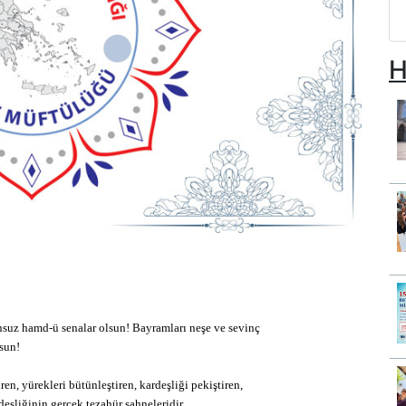
H
suz hamd-ü senalar olsun! Bayramları neşe ve sevinç
lsun!
ren, yürekleri bütünleştiren, kardeşliği pekiştiren,
deşliğinin gerçek tezahür sahneleridir.