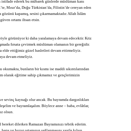
an istifade ederek bu mübarek günlerde müslüman kanı
’te, Mısır’da, Doğu Türkistan’da, Filistin’de cereyan eden
a gözünü kapamış, sesini çıkarmamaktadır. Allah İslâm
 güven ortamı ihsan etsin.
öyle görünüyor ki daha yaralamaya devam edecektir. Kriz
aşmada fırsata çevirmek müslüman olamanın bir gereğidir.
elde ettiğimiz güzel hasletleri devam ettirmeliyiz.
aya devam etmeliyiz.
u okumakta, bunların bir kısmı ise maddi sıkıntılarından
plum olarak eğitime sahip çıkmamız ve gençlerimizin
 ve sevinç kaynağı olur ancak. Bu bayramda dargınlıkları
tleşelim ve bayramlaşalım. Böylece anne – baba, evlâtlar,
ız olsun.
ol bereket dilerken Ramazan Bayramınızı tebrik ederim.
arış ve huzur ortamının sağlanmasını vesile kılsın.