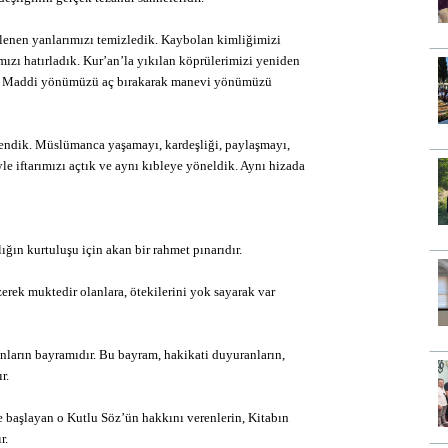
lenen yanlarımızı temizledik. Kaybolan kimliğimizi
mızı hatırladık. Kur’an’la yıkılan köprülerimizi yeniden
dik. Maddi yönümüzü aç bırakarak manevi yönümüzü
rendik. Müslümanca yaşamayı, kardeşliği, paylaşmayı,
yle iftarımızı açtık ve aynı kıbleye yöneldik. Aynı hizada
ığın kurtuluşu için akan bir rahmet pınarıdır.
zerek muktedir olanlara, ötekilerini yok sayarak var
anların bayramıdır. Bu bayram, hakikati duyuranların,
r.
 başlayan o Kutlu Söz’ün hakkını verenlerin, Kitabın
r.