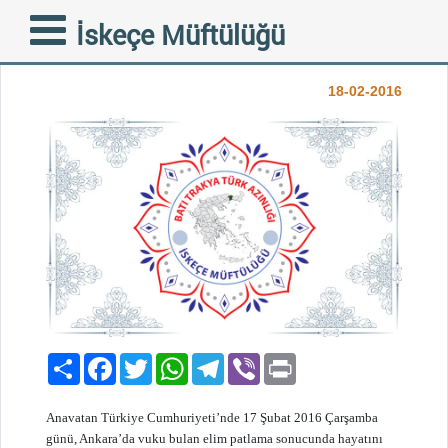
K I N A M A-ANKARA’DA
İskeçe Müftülüğü
PATLAMA
18-02-2016
Paylaş
Facebook
Twitter
WhatsApp
Telegram
Viber
Print
Anavatan Türkiye Cumhuriyeti’nde 17 Şubat 2016 Çarşamba
günü, Ankara’da vuku bulan elim patlama sonucunda hayatını