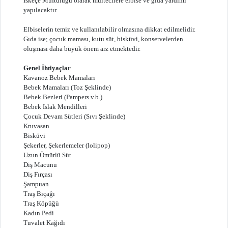
İskeçe Müftülüğü olarak mültecilere elbise ve gıda yardımı
yapılacaktır.
Elbiselerin temiz ve kullanılabilir olmasına dikkat edilmelidir.
Gıda ise; çocuk maması, kutu süt, bisküvi, konservelerden
oluşması daha büyük önem arz etmektedir.
Genel İhtiyaçlar
Kavanoz Bebek Mamaları
Bebek Mamaları (Toz Şeklinde)
Bebek Bezleri (Pampers v.b.)
Bebek Islak Mendilleri
Çocuk Devam Sütleri (Sıvı Şeklinde)
Kruvasan
Bisküvi
Şekerler, Şekerlemeler (lolipop)
Uzun Ömürlü Süt
Diş Macunu
Diş Fırçası
Şampuan
Traş Bıçağı
Traş Köpüğü
Kadın Pedi
Tuvalet Kağıdı