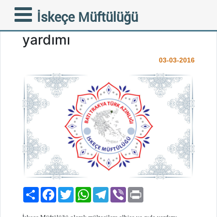
skeçe Müftülüğü olarak
İskeçe Müftülüğü
mültecilere elbise ve gıda
yardımı
03-03-2016
Paylaş
Facebook
Twitter
WhatsApp
Telegram
Viber
Print