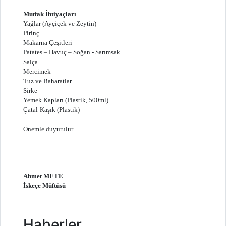
Mutfak İhtiyaçları
Yağlar (Ayçiçek ve Zeytin)
Pirinç
Makarna Çeşitleri
Patates – Havuç – Soğan - Sarımsak
Salça
Mercimek
Tuz ve Baharatlar
Sirke
Yemek Kapları (Plastik, 500ml)
Çatal-Kaşık (Plastik)
Önemle duyurulur.
Ahmet METE
İskeçe Müftüsü
Haberler