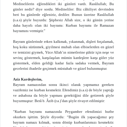
Medinelilerin eğlendikleri iki günleri vardı. Rasûlullah; Bu
günler nedir? diye sordu. Medineliler: Biz câhiliyet devrinden
beri bu günlerde eğleniriz, dediler. Bunun üzerine Rasûlullah
(s.a.s) şöyle buyurdu: Şüphesiz Allah size, o iki günün yerine
daha hayırlı olan iki bayramı: Kurban bayramı ile Ramazan
bayramını vermiştir.”
Bayram günlerinde erken kalkmak, yıkanmak, dişleri fırçalamak,
hoş koku sürünmek, giyilmesi mubah olan elbiselerden en güzel
ve temizini giymek, Yüce Allah’ın nimetlerine şükür için neşe ve
sevinç göstermek, karşılaşılan mümin kardeşlere karşı güler yüz
göstermek, elden geldiği kadar fazla sadaka vermek, Bayram
gecelerini ibadetle geçirmek müstahab ve güzel bulunmuştur.
Aziz Kardeşlerim,
Bayram namazından sonra ikinci olarak yapmamız gereken
vazifemiz ise kurban kesmektir. Efendimiz (s.a.s) de böyle yaptığı
ve ashabına da böyle yapması gerektiğini dile getirerek şöyle
buyurmuştur: Berâ b. Âzib (r.a.)’dan şöyle rivayet edilmiştir:
“Kurban bayramı namazında Peygamber efendimizi hutbe
okurken işittim. Şöyle diyordu: “Bugün ilk yapacağımız şey
bayram namazı kılmak, sonra dönüp kurbanlarımızı kesmektir.