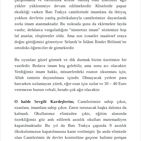
yükler yüklenmeye devam edilmektedir. Kliselerde papaz
eksikliği varken Batı Trakya camilerinde imamlara da ihtiyaç
yokken devletin yanlış politikalarıyla camilerimize dayatılarak
zorla imam atanmaktadır. Bu noktada şunu da eklemekte fayda
vardır; defalarca vurguladığım “sünnetsiz imam” sözümüze hep
laf atanlar, eleştirenler oldu. Ama son icraatler maalesef oraya
doğru gittiğimizi gösteriyor. Selanik’te İslâmi İlimler Bölümü’ne
ortodoks öğrenciler de girmektedir.
Bu oyunları güzel görmek ve dik durmak bizim üzerimize bir
vazifedir. Bedava imam hoş gelebilir, ama sonu acı olacaktır.
Verdiğimiz imam hakkı, minarelerdeki ezanın okunması için,
Allah isminin duyurulması içindir. Olmayacak yerlere para
harcarken sızlamayan yürek, eğer ezan için sızlar ve 30 – 40 Euro
veremezse bunun vebali, hesabı çok ağır olacaktır.
O halde Sevgili Kardeşlerim;
Camilerimize sahip çıkın,
ezanlara, imamlara sahip çıkın. Zaten tutunacak başka dalımız da
kalmadı. Okullarımız elimizden çıktı, eğitim alanında
özerkliğimiz göz ardı edilerek azınlık okulları mutemadiyen
kapatılmaktadır. Bu yıl da Batı Trakya çapında 9 azınlık
ilkokulumuzun kapatılmasına karar verilmiştir. Şu anda elimizde
olan Camilerimiz de devlet kontrolüne geçerse halimiz perişan