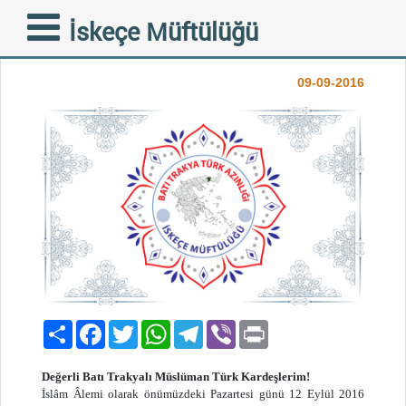
KURBAN BAYRAMI
İskeçe Müftülüğü
MESAJI
09-09-2016
Paylaş
Facebook
Twitter
WhatsApp
Telegram
Viber
Print
Değerli Batı Trakyalı Müslüman Türk Kardeşlerim!
İslâm Âlemi olarak önümüzdeki Pazartesi günü 12 Eylül 2016