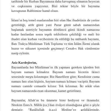
tarihinde bir Kurban Bayramına daha kavuşmuş olmanın heyecan
ve coşkusunu yaşıyoruz. Bizi tekrar böyle bir bayrama
kavuşturan Rabbimize hamd olsun.
İslam’ın beş temel esaslarından biri olan Hac ibadetinin de yerine
getirildiği, arife günü yani Pazar günü sabah namazından
başlamak suretiyle bayramın dördüncü günü ikindi namazına
kadar farzlardan sonra teşrik tekbirlerin çekildiği ve mali bir
ibadet olan kurban vecibesinin ifa edildiği bu mübarek bayramı,
Batı Trakya Müslüman Türk Toplumu ve tüm İslâm Âlemi olarak
huzur ve sükunet içersinde geçirmeyi Cenab-ı Hak cümlemize
nasip eylesin.
Aziz Kardeşlerim,
Bayramlarda her Müslüman’ın ilk yapması gereken işlerden biri
bayram namazı kılmaktır. Bayram namazı hicretin ikinci
senesinde meşru kılınmıştır. Biz Hanefilere göre; Kendisine cuma
namazı farz olan kişinin, bayram namazı kılması vaciptir. Bayram
namazı camide cemaatle kılınır. Tek kılınmaz. İki rekât olan
bayram namazında ezan okunmaz, kamet getirilmez.
Bayramlar, Allah’ın bu ümmete birer hediyesi ve ikramıdır.
Nitekim Enes b. Mâlik (r.a.)’dan rivâyet olunduğuna göre o şöyle
demiştir: “Rasûlullah (s.a.s) Medine’ye geldiklerinde,