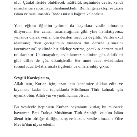
olur. Çünkü ileride olabilecek müftülük seçiminde devlet kendi
imamlarına yaptırmayı plânlamaktadır. Bunlar gerçekleşirse zaten
islâm ve müslümanlık Rodos misali kâğıtta kalacaktır.
Yeni eğitim öğretim yılının da hayırlara vesile olmasını
diliyorum. Her zaman hatırlattığımız gibi yine hatırlatıyoruz,
yunanca olarak verilen din dersleri mecburi değildir. Veliler okul
idaresine; “ben çocuğumun yunanca din dersine girmesini
istemiyorum” şeklinde bir dilekçe verirse, çocuk o dersten muaf
tutulacaktır. Unutmayalım, evlatlarımızın dinine göz diktikleri
gibi diline de göz dikmişlerdir. Her anne baba evladından
sorumludur. Evlatlarınızla ilgilenin ve onlara sahip çıkın.
Sevgili Kardeşlerim,
Allah için, Kur’an için, ezan için kendinize dikkat edin ve
kıyamete kadar bu topraklarda Müslüman Türk kalmak için
uyanık olun. Allah yar ve yardımcımız olsun.
Bu vesileyle hepinizin Kurban bayramını kutlar, bu mübarek
bayramın Batı Trakya Müslüman Türk Azınlığı ve tüm İslâm
âlemi için birliğe, dirliğe, barış ve huzura vesile olmasını Yüce
Mevla’dan niyaz ederim.