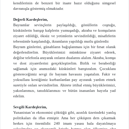
kendilerinin de benzeri bir itaate hazır olduğunu simgesel
davranışla göstermiş olmaktadır.
Değerli Kardeşlerim,
Bayramlar sevinçlerin paylaşıldığı, gönüllerin coştuğu,
küskünlerin barışıp kalplerin yumuşadığı, akraba ve komşuların
ziyaret edildiği, öksüz ve yetimlerin sevindirildiği, misafirlerin
tebessümle karşılandığı, ikramların yapıldığı mutlu günlerdir.
Bayram günlerini, günahların bağışlanması için bir fırsat olarak
değerlendirelim. Büyüklerimizi mümkünse ziyaret ederek,
değilse telefonla arayarak onların dualarını alalım. Akraba, komşu
ve dost ziyaretlerini gerçekleştirelim. Birlik ve beraberliği
sağlamak için aramızdaki küskünleri barıştıralım. Çocuklara
göstereceğimiz sevgi ile bayram havasını yaşatalım. Fakir ve
yoksullara kestiğimiz kurbanlardan pay ayırarak yardım etmek
suretiyle onları sevindirelim. Ahirete irtihal etmiş büyüklerimizi,
yakınlarımızı, tanıdıklarımızı ve bütün inananları hayırla yad
edelim.
Sevgili Kardeşlerim,
Yunanistan’ın ekonomisi çöktüğü gibi, azınlık üzerindeki yanlış
politikaları da iflas etmiştir. Ama her çöküşten ders çıkarmak
herkes için önemlidir. 240 imam yasası hala dayatılmaya
çalışılmakta ve ekonomik krizde batmış olan ülkemize ağır