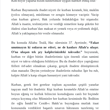
Kim böyle yaparsa bizim sünnetimize uygun hareket etmiş olur.”
Kurban Bayramında ibadet niyeti ile kurban kesmek, hür, mukîm
(yolcu olmayan), müslüman ve zengin kimseye vaciptir. Vacip
olan kurban görevi, Hak yolunda fedakârlığın bir nişanıdır.
Allah’a itaatin, teslimiyetin ve verdiği nimetlere karşı şükrün bir
ifadesi olan kurban’dan maksat et yemek veya et yedirmek değil,
Allah’a yaklaşmaya bir vesile olmasıdır.
Bu konuda Allahu Tealâ, Hac sûresinin 37. Ayetinde;
“Fakat
unutmayın ki onların ne etleri, ne de kanları Allah’a ulaşır.
O’na ulaşan tek şey kalplerinizdeki takvadır.”
buyurarak,
kurban ve diğer bütün ibadetlerimiz için önemli olan samimi
niyet ve takva olduğunu bildiriyor. Bu da ibadet diye yaptığımız
fiilleri örf-adet olmaktan çıkarıp, gerçek ibadete dönüştürecek
olan manadır. Deyim yerindeyse ibadetlerin ruhudur. İşte bu ruh,
kalpte Allah’a karşı oluşan hassasiyet yani takvadır.
Kurban, gerek fert gerekse toplum açısından çeşitli yararlar
taşıyan malî bir ibadettir. Kişi kurban kesmekle Allah’ın emrine
boyun eğmiş ve kulluk bilincini koruduğunu canlı bir biçimde
ortaya koymuş olur. Müminler her kurban kesiminde Hz. İbrâhim
ile oğlu İsmâil’in Cenâb-ı Hakk’ın buyruğuna mutlak itaat
konusunda verdikleri başarılı sınavın hâtırasını tazelemiş ve