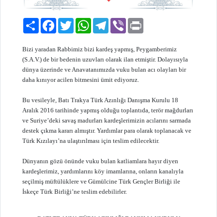
Paylaş
Facebook
Twitter
WhatsApp
Telegram
Viber
Print
Bizi yaradan Rabbimiz bizi kardeş yapmış, Peygamberimiz
(S.A.V.) de bir bedenin uzuvları olarak ilan etmiştir. Dolayısıyla
dünya üzerinde ve Anavatanımızda vuku bulan acı olayları bir
daha kınıyor acilen bitmesini ümit ediyoruz.
Bu vesileyle, Batı Trakya Türk Azınlığı Danışma Kurulu 18
Aralık 2016 tarihinde yapmış olduğu toplantıda, terör mağdurları
ve Suriye’deki savaş madurları kardeşlerimizin acılarını sarmada
destek çıkma kararı almıştır. Yardımlar para olarak toplanacak ve
Türk Kızılayı’na ulaştırılması için teslim edilecektir.
Dünyanın gözü önünde vuku bulan katliamlara hayır diyen
kardeşlerimiz, yardımlarını köy imamlarına, onların kanalıyla
seçilmiş müftülüklere ve Gümülcine Türk Gençler Birliği ile
İskeçe Türk Birliği’ne teslim edebilirler.