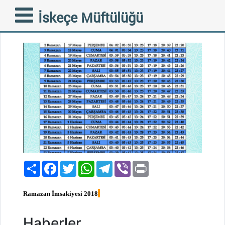
Ramazan İmsakiyesi 2018
İskeçe Müftülüğü
11-05-2018
Paylaş
Facebook
Twitter
WhatsApp
Telegram
Viber
Print
Ramazan İmsakiyesi 2018
Haberler