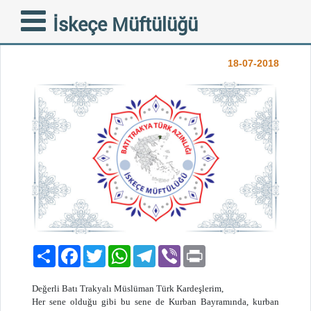
KURBAN BEDELLERİ
İskeçe Müftülüğü
TOPLAMA KAMPANYASI
18-07-2018
Paylaş
Facebook
Twitter
WhatsApp
Telegram
Viber
Print
Değerli Batı Trakyalı Müslüman Türk Kardeşlerim,
Her sene olduğu gibi bu sene de Kurban Bayramında, kurban