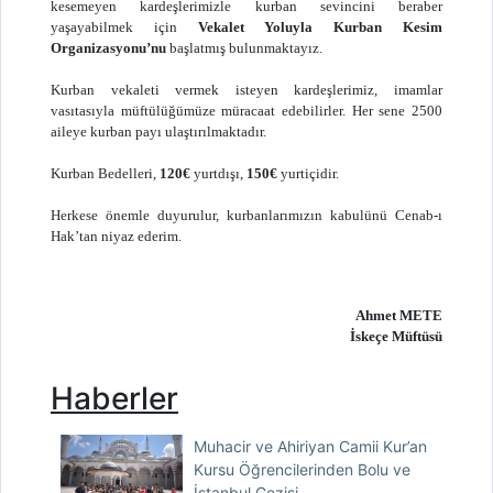
kesemeyen kardeşlerimizle kurban sevincini beraber
yaşayabilmek için
Vekalet Yoluyla Kurban Kesim
Organizasyonu’nu
başlatmış bulunmaktayız.
Kurban vekaleti vermek isteyen kardeşlerimiz, imamlar
vasıtasıyla müftülüğümüze müracaat edebilirler. Her sene 2500
aileye kurban payı ulaştırılmaktadır.
Kurban Bedelleri,
120€
yurtdışı,
150€
yurtiçidir.
Herkese önemle duyurulur, kurbanlarımızın kabulünü Cenab-ı
Hak’tan niyaz ederim.
Ahmet METE
İskeçe Müftüsü
Haberler
Muhacir ve Ahiriyan Camii Kur’an
Kursu Öğrencilerinden Bolu ve
İstanbul Gezisi