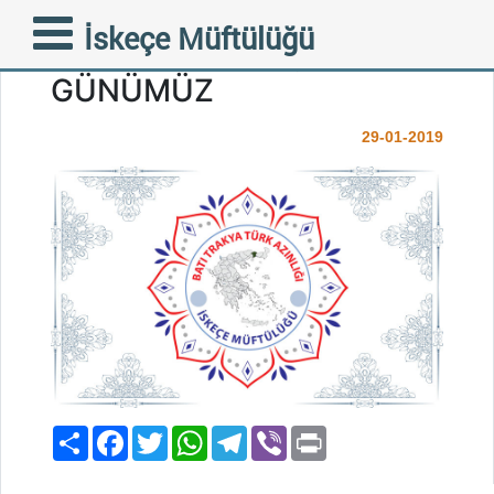
TOPLUMSAL DAYANIŞMA
İskeçe Müftülüğü
VE MİLLİ DİRENİŞ
GÜNÜMÜZ
29-01-2019
Paylaş
Facebook
Twitter
WhatsApp
Telegram
Viber
Print