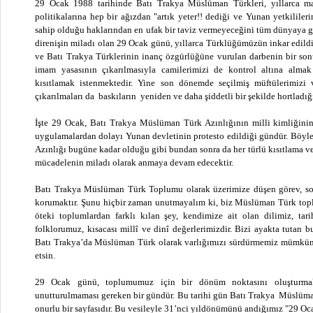
29 Ocak 1988 tarihinde Batı Trakya Müslüman Türkleri, yıllarca mar
politikalarına hep bir ağızdan "artık yeter!! dediği ve Yunan yetkilileri
sahip olduğu haklarından en ufak bir taviz vermeyeceğini tüm dünyaya gü
direnişin miladı olan 29 Ocak günü, yıllarca Türklüğümüzün inkar edild
ve Batı Trakya Türklerinin inanç özgürlüğüne vurulan darbenin bir son
imam yasasının çıkarılmasıyla camilerimizi de kontrol altına alma
kısıtlamak istenmektedir. Yine son dönemde seçilmiş müftülerimizi 
çıkarılmaları da baskıların yeniden ve daha şiddetli bir şekilde hortladı
İşte 29 Ocak, Batı Trakya Müslüman Türk Azınlığının milli kimliğinin
uygulamalardan dolayı Yunan devletinin protesto edildiği gündür. Böyle
Azınlığı bugüne kadar olduğu gibi bundan sonra da her türlü kısıtlama ve 
mücadelenin miladı olarak anmaya devam edecektir.
Batı Trakya Müslüman Türk Toplumu olarak üzerimize düşen görev, soru
korumaktır. Şunu hiçbir zaman unutmayalım ki, biz Müslüman Türk top
öteki toplumlardan farklı kılan şey, kendimize ait olan dilimiz, tar
folklorumuz, kısacası millî ve dinî değerlerimizdir. Bizi ayakta tutan b
Batı Trakya’da Müslüman Türk olarak varlığımızı sürdürmemiz mümkün o
etsin.
29 Ocak günü, toplumumuz için bir dönüm noktasını oluşturmak
unutturulmaması gereken bir gündür. Bu tarihi gün Batı Trakya Müslüm
onurlu bir sayfasıdır. Bu vesileyle 31’nci yıldönümünü andığımız "29 Oc