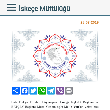
Melih Yurt’un vefatı için
İskeçe Müftülüğü
Taziye
28-07-2019
Paylaş
Facebook
Twitter
WhatsApp
Telegram
Viber
Print
Batı Trakya Türkleri Dayanışma Derneği Teşkilat Başkanı ve
BATÇEV Başkanı Musa Yurt’un oğlu Melih Yurt’un vefatı bizi