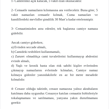
1- Camileimiz açık kalacak, 5 vakit ezan okunacaktır.
2- Cemaatle namazların kılnmasına ara verilecektir. Buna göre; 5
vakit namazları cemaatle kılmak, Cuma namazları ve
kandillerdeki mevlidler şimdilik 30 Mart’a kadar ertelenmiştir.
3- Cemaatimizden arzu edenler, tek başlarına camiye namaza
gidebilir.
Ancak camiye giderken;
a) Evinden seccade almalı,
b) Camideki tesbihleri kullanmamalı,
c) Zaruret olmadıkça cami tuvaletlerini kullanmayıp abdestini
evinde almalı,
d) Yaşlı ve kronik hasta olan risk sahibi kişiler evlerinden
çıkmayıp namazlarını evlerinde kılmaları, Camiye namaz
kılmaya gidenler yanındakilerle en az bir metre mesafede
kılmalıdır.
4- Cenaze olduğu taktirde, cenaze namazına yalnız akrabaların
katılması daha uygundur. Cenazeye katılan cemaatin birbirleriyle
tokalaşmaması ve sarılmaması, yanyana yakın dururlmaması
gerekir.