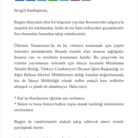
Sevgili Kardeşlerim,
Bugün dünyanın dört bir köşesine yayılan Koronavirüs salgınıyla
insanlık bir imtihandan, belki de bir İlahi terbiyeden geçmektedir.
Son durumları basından takip etmektesiniz.
Ülkemiz Yunanistan’da da bu virüsten korunmak için çeşitli
önlemler alınmaktadır. Burada önemli olan insanın sağlığıdır.
İnsanın can ve nesilinin korunması farzdır. Bu çerçevede bu
virüsün yayılmasını önlemek için dünya üzerinde Müslüman
Alimler Birliği, Türkiye Cumhuriyeti Diyanet İşleri Başkanlığı ve
diğer Balkan ülkeleri Müftülerinin aldığı kararlar doğrultusunda
biz de İskeçe Müftülüğü olarak tedbir amaçlı bazı tedbirler
almıştık ve şimdi de almaktayız. Daha önce;
* Kur’an Kurslarının eğitime ara verilmesi,
* Hatim ve buna benzer halkın toplu olarak katıldığı törenlerinin
ertelenmesi.
Bugün de camilerimizle alakalı takip edilecek süreci sizinle
paylaşmak isteriz: