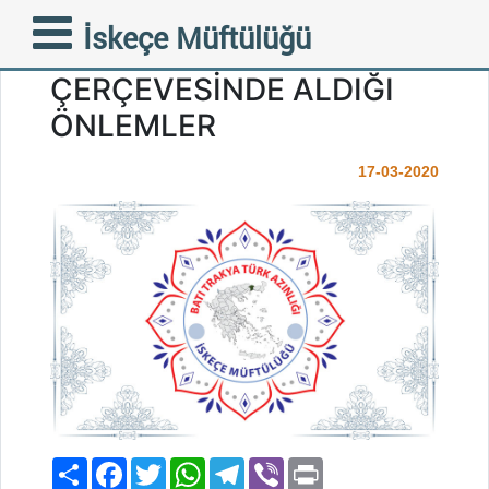
İSKEÇE MÜFTÜLÜĞÜ’NÜN
İskeçe Müftülüğü
KÜRESEL SALGIN
ÇERÇEVESİNDE ALDIĞI
ÖNLEMLER
17-03-2020
Paylaş
Facebook
Twitter
WhatsApp
Telegram
Viber
Print